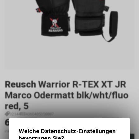
Reusch
Warrior R-TEX XT JR
Marco Odermatt blk/wht/fluo
red, 5
32144
4060485358887
64.90
CHF
Welche Datenschutz-Einstellungen
inkl. MwSt., zzgl.
Versandkosten
bevorzugen Sie?