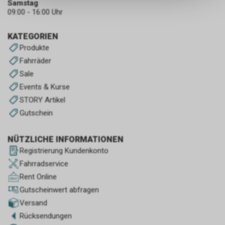
Samstag
keinerlei Rückschlüsse auf Ihre
09:00 - 16:00 Uhr
persönlichen Informationen
zulassen.
KATEGORIEN
Produkte
Fahrräder
Sale
Events & Kurse
STORY Artikel
Gutschein
NÜTZLICHE INFORMATIONEN
Registrierung Kundenkonto
Fahrradservice
Rent Online
Gutscheinwert abfragen
Versand
Rücksendungen