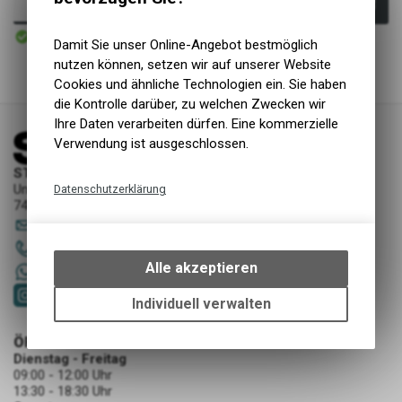
In den Warenkorb
Sofort verfügbar
Versand
Damit Sie unser Online-Angebot bestmöglich
nutzen können, setzen wir auf unserer Website
Cookies und ähnliche Technologien ein. Sie haben
die Kontrolle darüber, zu welchen Zwecken wir
Ihre Daten verarbeiten dürfen. Eine kommerzielle
Verwendung ist ausgeschlossen.
STORY Sportwerkstatt - Thusis
Unterer Rosenbühl 7
Datenschutzerklärung
7430 Thusis
Technische Funktionen
sportwerkstatt
@
story-thusis.ch
Wir erfassen und speichern
081 651 52 53
bestimmte Interaktionen und
Alle akzeptieren
+41 79 4679536
Einstellungen auf Ihrem Gerät,
um die grundlegenden
Individuell verwalten
Funktionen unseres Online-
Angebots, wie die Verwendung
ÖFFNUNGSZEITEN
des Warenkorbs, zu
Dienstag - Freitag
09:00 - 12:00 Uhr
ermöglichen. Bitte beachten Sie,
13:30 - 18:30 Uhr
dass die gespeicherten Daten