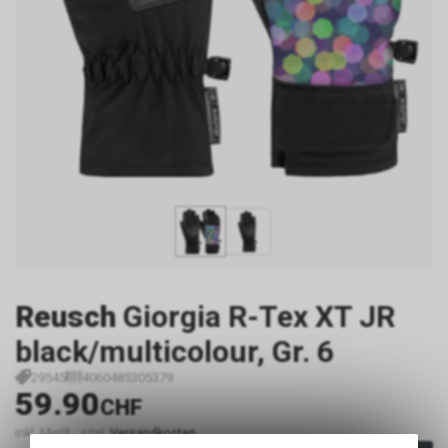
Reusch
Giorgia R-Tex XT JR
black/multicolour, Gr. 6
29545
4060485305379
59.90
CHF
inkl. MwSt., zzgl.
Versandkosten