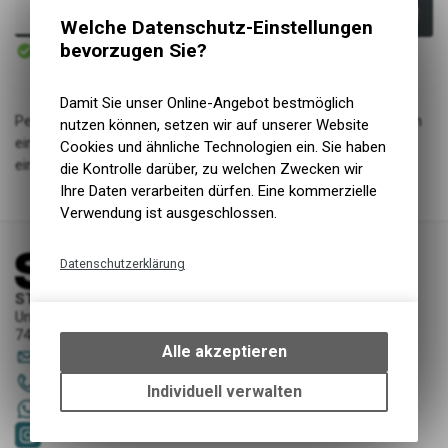
In den Warenkorb
Welche Datenschutz-Einstellungen
Sofort verfügbar
bevorzugen Sie?
Versand
Damit Sie unser Online-Angebot bestmöglich
Perfekt für die kleinen Mode-Queens unter uns. Giorgia hat ein
nutzen können, setzen wir auf unserer Website
einzigartiges Design und bietet gleichzeitig viel Wärme sowie
Cookies und ähnliche Technologien ein. Sie haben
eine kuschelige Isolierung und ist wasserdicht.
die Kontrolle darüber, zu welchen Zwecken wir
Ihre Daten verarbeiten dürfen. Eine kommerzielle
Verwendung ist ausgeschlossen.
Datenschutzerklärung
Technische Funktionen
STORY Sportwerkstatt - Thusis
Unterer Rosenbühl 7
Wir erfassen und speichern
7430 Thusis
bestimmte Interaktionen und
Alle akzeptieren
sportwerkstatt
@
story-thusis.ch
Einstellungen auf Ihrem Gerät,
081 651 52 53
um die grundlegenden
Individuell verwalten
Funktionen unseres Online-
+41 79 4679536
Angebots, wie die Verwendung