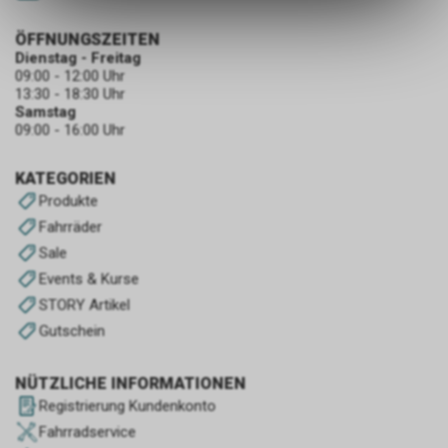
des Warenkorbs, zu
ermöglichen. Bitte beachten Sie,
ÖFFNUNGSZEITEN
dass die gespeicherten Daten
Dienstag - Freitag
keinerlei Rückschlüsse auf Ihre
09:00 - 12:00 Uhr
persönlichen Informationen
13:30 - 18:30 Uhr
zulassen.
Samstag
09:00 - 16:00 Uhr
KATEGORIEN
Produkte
Fahrräder
Sale
Events & Kurse
STORY Artikel
Gutschein
NÜTZLICHE INFORMATIONEN
Registrierung Kundenkonto
Fahrradservice