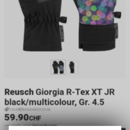
Reusch
Giorgia R-Tex XT JR
black/multicolour, Gr. 4.5
29549
4060485305348
59.90
CHF
inkl. MwSt., zzgl.
Versandkosten