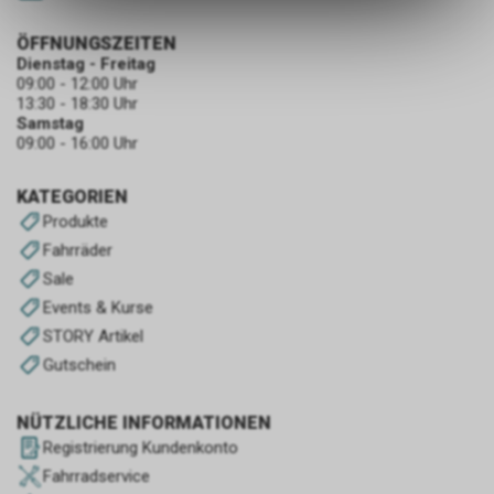
des Warenkorbs, zu
ermöglichen. Bitte beachten Sie,
ÖFFNUNGSZEITEN
dass die gespeicherten Daten
Dienstag - Freitag
keinerlei Rückschlüsse auf Ihre
09:00 - 12:00 Uhr
persönlichen Informationen
13:30 - 18:30 Uhr
zulassen.
Samstag
09:00 - 16:00 Uhr
KATEGORIEN
Produkte
Fahrräder
Sale
Events & Kurse
STORY Artikel
Gutschein
NÜTZLICHE INFORMATIONEN
Registrierung Kundenkonto
Fahrradservice