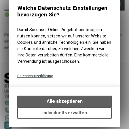
In den Warenkorb
Welche Datenschutz-Einstellungen
Sofort verfügbar
bevorzugen Sie?
Versand
Damit Sie unser Online-Angebot bestmöglich
Perfekt für die kleinen Mode-Queens unter uns. Giorgia hat ein
nutzen können, setzen wir auf unserer Website
einzigartiges Design und bietet gleichzeitig viel Wärme sowie
Cookies und ähnliche Technologien ein. Sie haben
eine kuschelige Isolierung und ist wasserdicht.
die Kontrolle darüber, zu welchen Zwecken wir
Ihre Daten verarbeiten dürfen. Eine kommerzielle
Verwendung ist ausgeschlossen.
Datenschutzerklärung
Technische Funktionen
STORY Sportwerkstatt - Thusis
Unterer Rosenbühl 7
Wir erfassen und speichern
7430 Thusis
bestimmte Interaktionen und
Alle akzeptieren
sportwerkstatt
@
story-thusis.ch
Einstellungen auf Ihrem Gerät,
081 651 52 53
um die grundlegenden
Individuell verwalten
Funktionen unseres Online-
+41 79 4679536
Angebots, wie die Verwendung