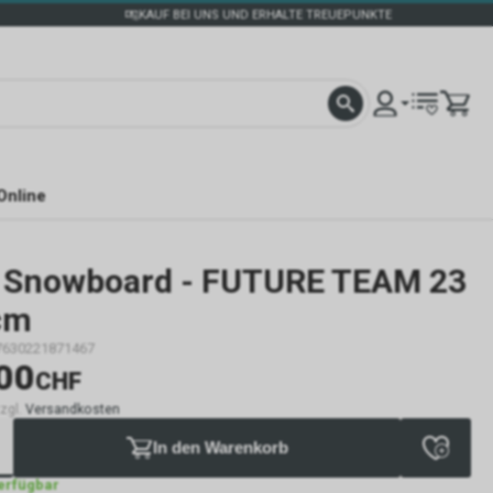
KAUF BEI UNS UND ERHALTE TREUEPUNKTE
Online
Snowboard - FUTURE TEAM 23
cm
7630221871467
00
CHF
zzgl.
Versandkosten
In den Warenkorb
verfügbar