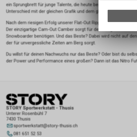
ein Sprungbrett für junge Talente, die heute beginnen und morgen
Unterschied mit der gleichen Grafik und dem gleichen Fahrgefühl w
Nach dem riesigen Erfolg unserer Flat-Out Ripper Board Serie, s
Der einzigartige Cam-Out Camber sorgt für den nötigen Reaktio
Snowboarder benötigen. Und das Beste? Dabei wird nicht auf den 
der für unvergessliche Zeiten am Berg sorgt.
Du willst für deinen Nachwuchs nur das Beste? Oder bist du selb
der Power und Performance eines großen? Dann ist das Nitro F
STORY Sportwerkstatt - Thusis
Unterer Rosenbühl 7
7430 Thusis
sportwerkstatt
@
story-thusis.ch
081 651 52 53