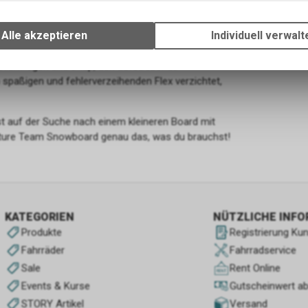
 dominieren wollen. Fühle und erlebe den
Wir erfassen und speichern bestimmte Interaktionen und Einstellun
ie die echten Profis!
Ihrem Gerät, um die grundlegenden Funktionen unseres Online-Angeb
Alle akzeptieren
Individuell verwalt
Verwendung des Warenkorbs, zu ermöglichen. Bitte beachten Sie, d
etzen wir mit dem Future Team noch einen drauf.
gespeicherten Daten keinerlei Rückschlüsse auf Ihre persönlichen I
nsvermögen und Snap, den aufstrebende
zulassen.
spaßigen und fehlerverzeihenden Flex verzichtet,
st auf der Suche nach einem kleineren Board mit
uture Team Snowboard genau das, was du brauchst!
KATEGORIEN
NÜTZLICHE INF
Produkte
Registrierung Ku
Fahrräder
Fahrradservice
Sale
Rent Online
Events & Kurse
Gutscheinwert a
STORY Artikel
Versand