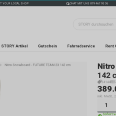
T YOUR LOCAL SHOP
CHAT MIT UNS 079 467 95 36
STORY Artikel
Gutschein
Fahrradservice
Rent 
Nitro
Nitro Snowboard - FUTURE TEAM 23 142 cm
142 
34144
389.
inkl. MwSt., 
Sofort 