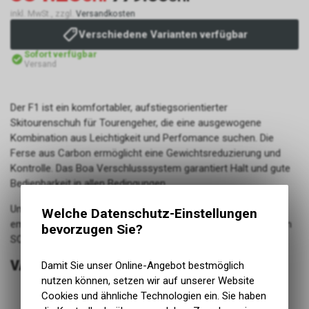
inkl. MwSt., zzgl.
Versandkosten
Verschiedene Varianten verfügbar
Sofort verfügbar
Versand
Der F1 ist ein komfortabler, aufstiegsorientierter
Skitourenschuh für Tourengeher, die eine ausgewogene
Kombination aus Leichtigkeit und Perfomance suchen. Die
Ferse aus Carbon ermöglicht eine Gewichtsreduzierung und
Kontrolle. Das Boa Verschlusssystem garantiert Halt und gute
Bedienbarkeit in allen Bedingungen.
Um das Beste aus deinen Skischuhen herauszuholen,
Welche Datenschutz-Einstellungen
empfehlen wir dir, die Innenschuhe bei einem Händler aus dem
bevorzugen Sie?
SCARPA-Netzwerk, thermoformen zu lassen.
VARIANTEN
Damit Sie unser Online-Angebot bestmöglich
nutzen können, setzen wir auf unserer Website
Cookies und ähnliche Technologien ein. Sie haben