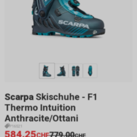
Scarpa
Skischuhe - F1
Thermo Intuition
Anthracite/Ottani
P16521
584.25
779.00
CHF
CHF