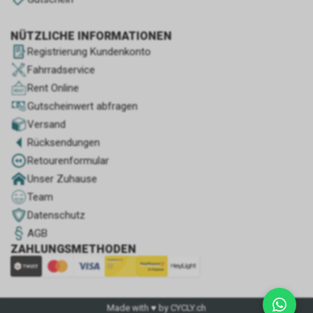
NÜTZLICHE INFORMATIONEN
Registrierung Kundenkonto
Fahrradservice
Rent Online
Gutscheinwert abfragen
Versand
Rücksendungen
Retourenformular
Unser Zuhause
Team
Datenschutz
AGB
ZAHLUNGSMETHODEN
Made with ♥ by CYCLY.ch