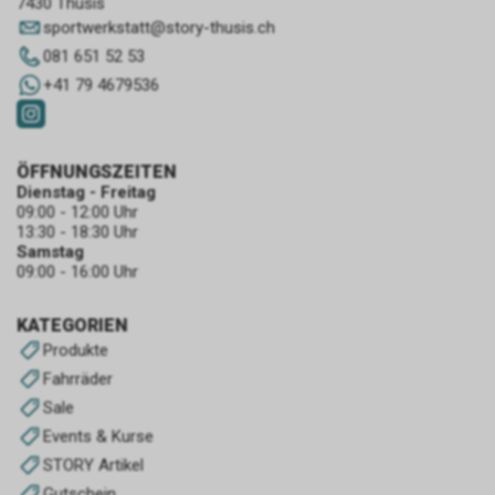
7430 Thusis
sportwerkstatt
@
story-thusis.ch
081 651 52 53
+41 79 4679536
ÖFFNUNGSZEITEN
Dienstag - Freitag
09:00 - 12:00 Uhr
13:30 - 18:30 Uhr
Samstag
09:00 - 16:00 Uhr
KATEGORIEN
Produkte
Fahrräder
Sale
Events & Kurse
STORY Artikel
Gutschein