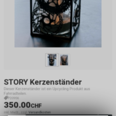
STORY Kerzenständer
Dieser Kerzenständer ist ein Upcycling Produkt aus
Fahrradteilen.
P20956
350.00
CHF
inkl. MwSt., zzgl.
Versandkosten