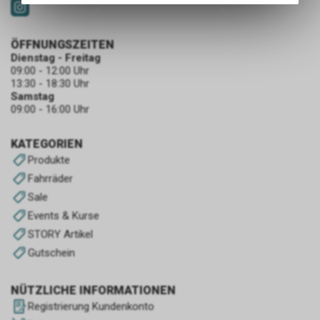
des Warenkorbs, zu
ermöglichen. Bitte beachten Sie,
dass die gespeicherten Daten
ÖFFNUNGSZEITEN
keinerlei Rückschlüsse auf Ihre
Dienstag - Freitag
persönlichen Informationen
09:00 - 12:00 Uhr
13:30 - 18:30 Uhr
zulassen.
Samstag
09:00 - 16:00 Uhr
KATEGORIEN
Produkte
Fahrräder
Sale
Events & Kurse
STORY Artikel
Gutschein
NÜTZLICHE INFORMATIONEN
Registrierung Kundenkonto