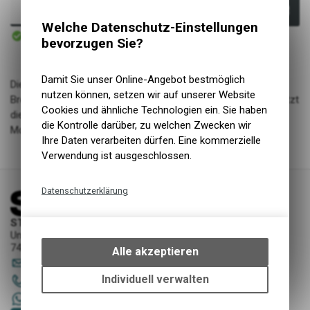
In den Warenkorb
Welche Datenschutz-Einstellungen
Sofort verfügbar
bevorzugen Sie?
Versand
Damit Sie unser Online-Angebot bestmöglich
Dieser Kerzenständer ist ein Upcycling Produkt aus alten
nutzen können, setzen wir auf unserer Website
Bremsscheiben, Zahnrädern und Schaltaugen. Das Glas schützt
Cookies und ähnliche Technologien ein. Sie haben
die Kerze vor dem Wind. Ein tolles Geschenk für alle
die Kontrolle darüber, zu welchen Zwecken wir
Mountainbike Lovers.
Ihre Daten verarbeiten dürfen. Eine kommerzielle
Verwendung ist ausgeschlossen.
Datenschutzerklärung
Technische Funktionen
STORY Sportwerkstatt - Thusis
Wir erfassen und speichern
Unterer Rosenbühl 7
bestimmte Interaktionen und
7430 Thusis
Alle akzeptieren
Einstellungen auf Ihrem Gerät,
sportwerkstatt
@
story-thusis.ch
um die grundlegenden
Individuell verwalten
081 651 52 53
Funktionen unseres Online-
+41 79 4679536
Angebots, wie die Verwendung