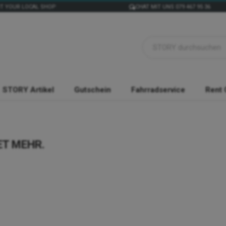
T YOUR LOCAL SHOP
CHAT MIT UNS 079 467 95 36
STORY Artikel
Gutschein
Fahrradservice
Rent 
ET MEHR.