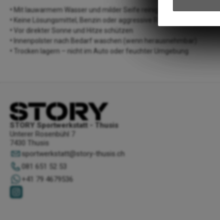
Mit lauwarmem Wasser und milder Seife reinigen
Keine Lösungsmittel, Benzin oder aggressive Reiniger verwenden
Vor direkter Sonne und Hitze schützen
Innenpolster nach Bedarf waschen (wenn herausnehmbar)
Trocken lagern – nicht im Auto oder feuchter Umgebung
STORY Sportwerkstatt - Thusis
Unterer Rosenbühl 7
7430 Thusis
sportwerkstatt
@
story-thusis.ch
081 651 52 53
+41 79 4679536