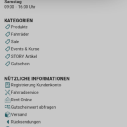
Samstag
keinerlei Rückschlüsse auf Ihre
09:00 - 16:00 Uhr
persönlichen Informationen
zulassen.
KATEGORIEN
Produkte
Fahrräder
Sale
Events & Kurse
STORY Artikel
Gutschein
NÜTZLICHE INFORMATIONEN
Registrierung Kundenkonto
Fahrradservice
Rent Online
Gutscheinwert abfragen
Versand
Rücksendungen