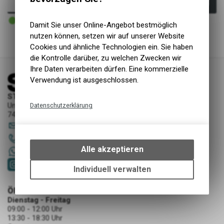
In den Warenkorb
4 - 5 Tage ab externem Lager
Versand
Damit Sie unser Online-Angebot bestmöglich
nutzen können, setzen wir auf unserer Website
Cookies und ähnliche Technologien ein. Sie haben
die Kontrolle darüber, zu welchen Zwecken wir
Ihre Daten verarbeiten dürfen. Eine kommerzielle
Verwendung ist ausgeschlossen.
STORY Sportwerkstatt - Thusis
Unterer Rosenbühl 7
Datenschutzerklärung
7430 Thusis
Technische Funktionen
sportwerkstatt
@
story-thusis.ch
Wir erfassen und speichern
081 651 52 53
bestimmte Interaktionen und
Alle akzeptieren
+41 79 4679536
Einstellungen auf Ihrem Gerät,
um die grundlegenden
Individuell verwalten
Funktionen unseres Online-
Angebots, wie die Verwendung
ÖFFNUNGSZEITEN
des Warenkorbs, zu
Dienstag - Freitag
09:00 - 12:00 Uhr
ermöglichen. Bitte beachten Sie,
13:30 - 18:30 Uhr
dass die gespeicherten Daten