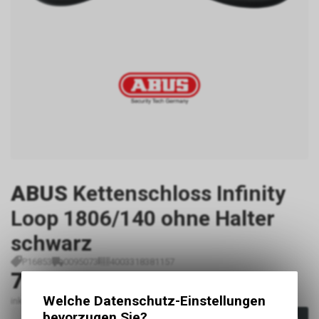
ABUS
Kettenschloss Infinity
Loop 1806/140 ohne Halter
schwarz
P16853
0095073
4003318381157
75.00
CHF
Welche Datenschutz-Einstellungen
inkl. MwSt., zzgl.
Versandkosten
bevorzugen Sie?