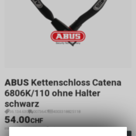
ABUS
Kettenschloss Catena
6806K/110 ohne Halter
schwarz
36.134.630
0073647
4003318825118
54.00
CHF
inkl. MwSt., zzgl.
Versandkosten