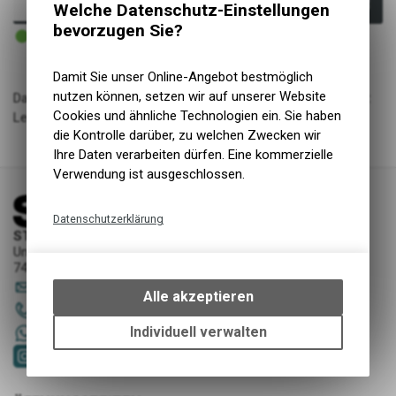
In den Warenkorb
Welche Datenschutz-Einstellungen
bevorzugen Sie?
4 - 5 Tage ab externem Lager
Versand
Damit Sie unser Online-Angebot bestmöglich
nutzen können, setzen wir auf unserer Website
Das Catena 6806 ist ein Kettenschloss in guter ABUS Qualität:
Cookies und ähnliche Technologien ein. Sie haben
Leicht und platzsparend, gleichzeitig robust und stabil.
die Kontrolle darüber, zu welchen Zwecken wir
Ihre Daten verarbeiten dürfen. Eine kommerzielle
Verwendung ist ausgeschlossen.
Datenschutzerklärung
STORY Sportwerkstatt - Thusis
Technische Funktionen
Unterer Rosenbühl 7
7430 Thusis
Wir erfassen und speichern
sportwerkstatt
@
story-thusis.ch
bestimmte Interaktionen und
Alle akzeptieren
Einstellungen auf Ihrem Gerät,
081 651 52 53
um die grundlegenden
Individuell verwalten
+41 79 4679536
Funktionen unseres Online-
Angebots, wie die Verwendung
des Warenkorbs, zu