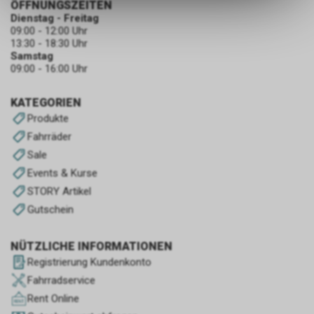
ÖFFNUNGSZEITEN
ermöglichen. Bitte beachten Sie,
Dienstag - Freitag
dass die gespeicherten Daten
09:00 - 12:00 Uhr
keinerlei Rückschlüsse auf Ihre
13:30 - 18:30 Uhr
persönlichen Informationen
Samstag
zulassen.
09:00 - 16:00 Uhr
KATEGORIEN
Produkte
Fahrräder
Sale
Events & Kurse
STORY Artikel
Gutschein
NÜTZLICHE INFORMATIONEN
Registrierung Kundenkonto
Fahrradservice
Rent Online