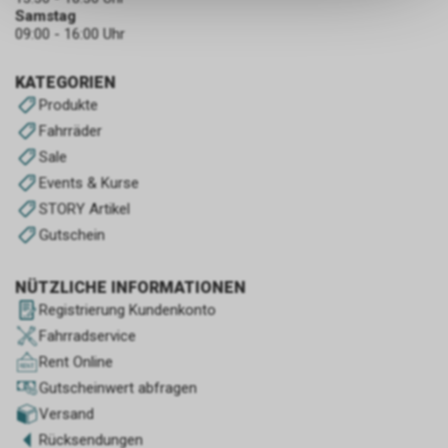
Samstag
keinerlei Rückschlüsse auf Ihre
09:00 - 16:00 Uhr
persönlichen Informationen
zulassen.
KATEGORIEN
Produkte
Fahrräder
Sale
Events & Kurse
STORY Artikel
Gutschein
NÜTZLICHE INFORMATIONEN
Registrierung Kundenkonto
Fahrradservice
Rent Online
Gutscheinwert abfragen
Versand
Rücksendungen