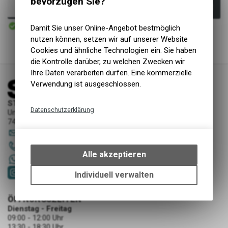
bevorzugen Sie?
In den Warenkorb
Sofort verfügbar
Damit Sie unser Online-Angebot bestmöglich
Versand
nutzen können, setzen wir auf unserer Website
Cookies und ähnliche Technologien ein. Sie haben
die Kontrolle darüber, zu welchen Zwecken wir
Ihre Daten verarbeiten dürfen. Eine kommerzielle
Verwendung ist ausgeschlossen.
STORY Sportwerkstatt - Thusis
Datenschutzerklärung
Unterer Rosenbühl 7
7430 Thusis
Technische Funktionen
sportwerkstatt
@
story-thusis.ch
Wir erfassen und speichern
081 651 52 53
bestimmte Interaktionen und
Alle akzeptieren
+41 79 4679536
Einstellungen auf Ihrem Gerät,
um die grundlegenden
Individuell verwalten
Funktionen unseres Online-
Angebots, wie die Verwendung
ÖFFNUNGSZEITEN
des Warenkorbs, zu
Dienstag - Freitag
ermöglichen. Bitte beachten Sie,
09:00 - 12:00 Uhr
dass die gespeicherten Daten
13:30 - 18:30 Uhr