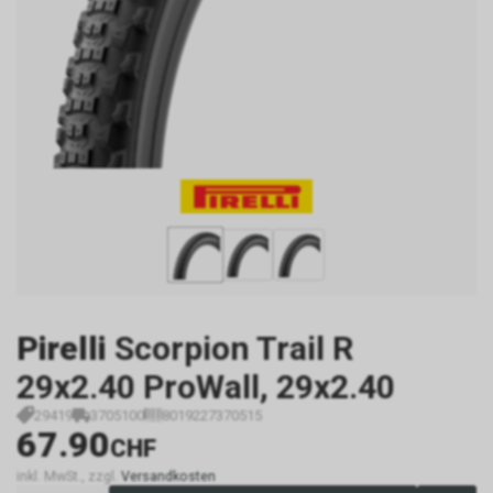
Pirelli
Scorpion Trail R
29x2.40 ProWall, 29x2.40
29419
3705100
8019227370515
67.90
CHF
inkl. MwSt., zzgl.
Versandkosten