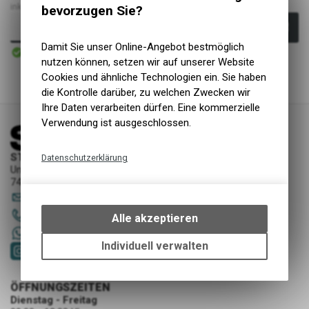
inkl. MwSt., zzgl.
Versandkosten
bevorzugen Sie?
In den Warenkorb
Damit Sie unser Online-Angebot bestmöglich
Sofort verfügbar
Versand
nutzen können, setzen wir auf unserer Website
Cookies und ähnliche Technologien ein. Sie haben
die Kontrolle darüber, zu welchen Zwecken wir
Ihre Daten verarbeiten dürfen. Eine kommerzielle
Verwendung ist ausgeschlossen.
STORY Sportwerkstatt - Thusis
Datenschutzerklärung
Unterer Rosenbühl 7
Technische Funktionen
7430 Thusis
sportwerkstatt
@
story-thusis.ch
Wir erfassen und speichern
bestimmte Interaktionen und
081 651 52 53
Alle akzeptieren
Einstellungen auf Ihrem Gerät,
+41 79 4679536
um die grundlegenden
Individuell verwalten
Funktionen unseres Online-
Angebots, wie die Verwendung
des Warenkorbs, zu
ÖFFNUNGSZEITEN
Dienstag - Freitag
ermöglichen. Bitte beachten Sie,