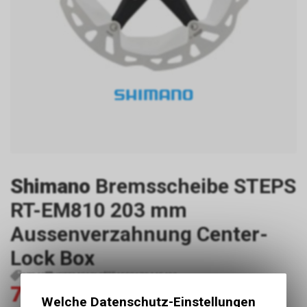
Shimano
Bremsscheibe STEPS
RT-EM810 203 mm
Aussenverzahnung Center-
Lock Box
27349
IRTEM810LE
4550170445423
78.20
92.00
CHF
CHF
Welche Datenschutz-Einstellungen