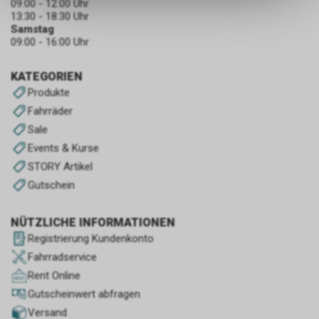
09:00 - 12:00 Uhr
dass die gespeicherten Daten
13:30 - 18:30 Uhr
keinerlei Rückschlüsse auf Ihre
Samstag
persönlichen Informationen
09:00 - 16:00 Uhr
zulassen.
KATEGORIEN
Produkte
Fahrräder
Sale
Events & Kurse
STORY Artikel
Gutschein
NÜTZLICHE INFORMATIONEN
Registrierung Kundenkonto
Fahrradservice
Rent Online
Gutscheinwert abfragen
Versand