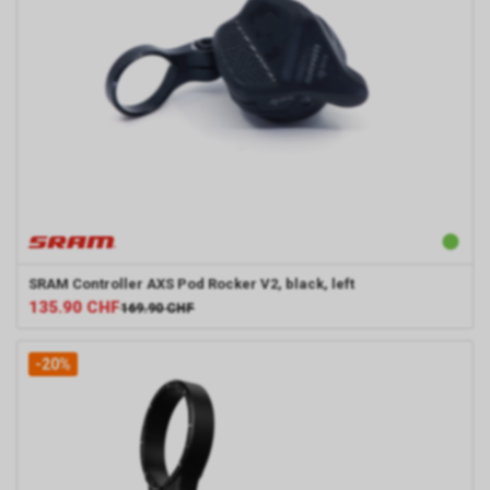
SRAM
Controller AXS Pod Rocker V2, black, left
135.90
CHF
169.90
CHF
-20%