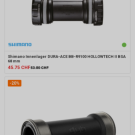
Shimano
Innenlager DURA-ACE BB-R9100 HOLLOWTECH II BSA
68 mm
45.75
CHF
53.80
CHF
-20%