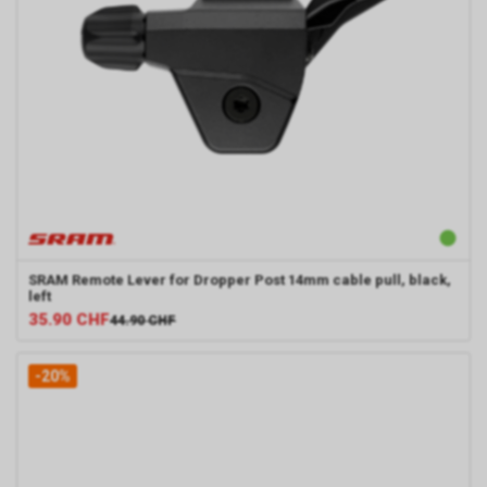
SRAM
Remote Lever for Dropper Post 14mm cable pull, black,
left
35.90
CHF
44.90
CHF
-20%