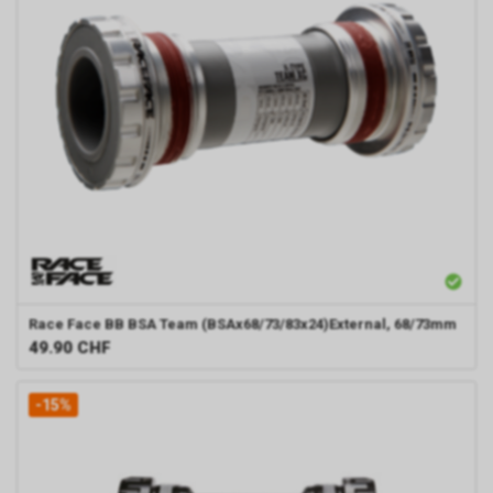
Race Face
BB BSA Team (BSAx68/73/83x24)External, 68/73mm
49.90
CHF
-15%