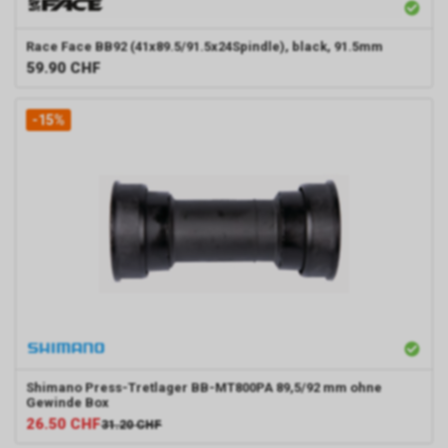
Race Face
BB92 (41x89.5/91.5x24Spindle), black, 91.5mm
59.90
CHF
-15%
Shimano
Press-Tretlager BB-MT800PA 89,5/92 mm ohne
Gewinde Box
26.50
CHF
31.20
CHF