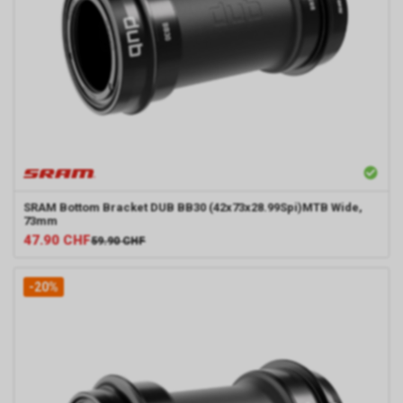
SRAM
Bottom Bracket DUB BB30 (42x73x28.99Spi)MTB Wide,
73mm
47.90
CHF
59.90
CHF
-20%