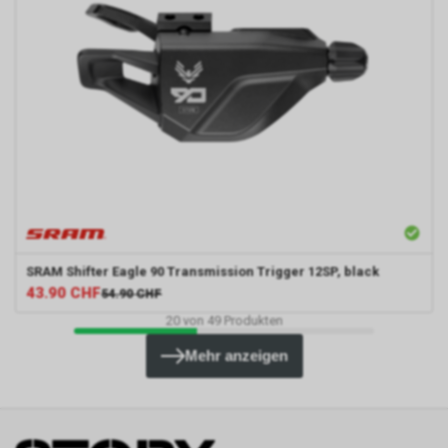
SRAM
Shifter Eagle 90 Transmission Trigger 12SP, black
43.90
CHF
54.90
CHF
20
von
49
Produkten
Mehr anzeigen