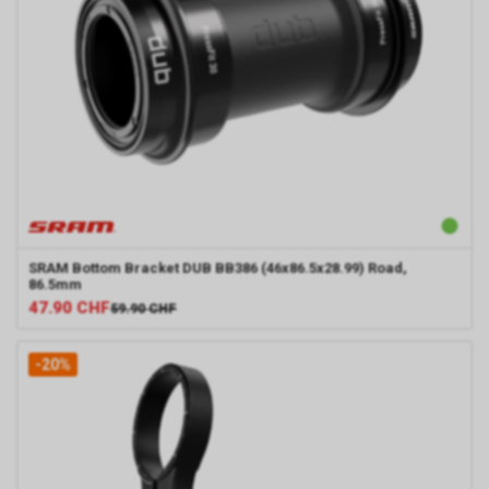
SRAM
Bottom Bracket DUB BB386 (46x86.5x28.99) Road,
86.5mm
47.90
CHF
59.90
CHF
-20%