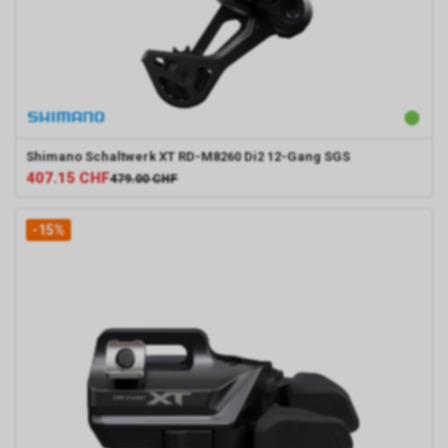
Shimano
Schaltwerk XT RD-M8260 Di2 12-Gang SGS
407.15
CHF
479.00
CHF
-15%