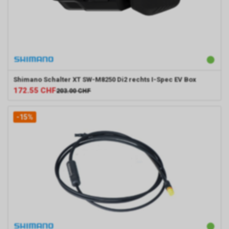
Shimano
Schalter XT SW-M8250 Di2 rechts I-Spec EV Box
172.55
CHF
203.00
CHF
-15%