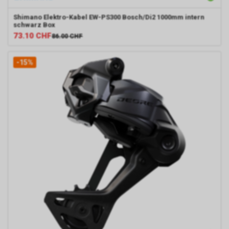
Shimano
Elektro-Kabel EW-PS300 Bosch/Di2 1000mm intern
schwarz Box
73.10
CHF
86.00
CHF
-15%