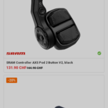
SRAM
Controller AXS Pod 2 Button V2, black
131.90
CHF
164.90
CHF
-20%