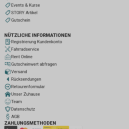
Events & Kurse
STORY Artikel
Gutschein
NÜTZLICHE INFORMATIONEN
Registrierung Kundenkonto
Fahrradservice
Rent Online
Gutscheinwert abfragen
Versand
Rücksendungen
Retourenformular
Unser Zuhause
Team
Datenschutz
AGB
ZAHLUNGSMETHODEN