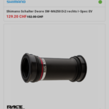
Shimano
Schalter Deore SW-M6250 Di2 rechts I-Spec EV
129.20
CHF
152.00
CHF