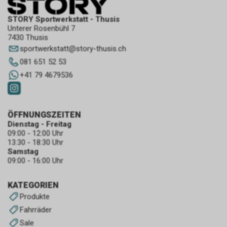
STORY Sportwerkstatt - Thusis
Unterer Rosenbühl 7
7430 Thusis
sportwerkstatt
@
story-thusis.ch
081 651 52 53
+41 79 4679536
ÖFFNUNGSZEITEN
Dienstag - Freitag
09:00 - 12:00 Uhr
13:30 - 18:30 Uhr
Samstag
09:00 - 16:00 Uhr
KATEGORIEN
Produkte
Fahrräder
Sale