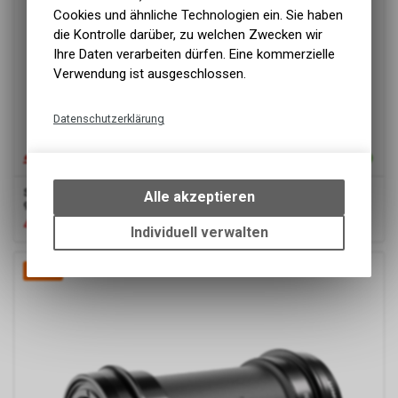
Cookies und ähnliche Technologien ein. Sie haben
die Kontrolle darüber, zu welchen Zwecken wir
Ihre Daten verarbeiten dürfen. Eine kommerzielle
Verwendung ist ausgeschlossen.
Datenschutzerklärung
Technische Funktionen
Wir erfassen und speichern
bestimmte Interaktionen und
SRAM
Bottom Bracket PF30(46x68/92x30)BB30/BBRight/BB386,
Alle akzeptieren
91.5mm
Einstellungen auf Ihrem Gerät,
47.90
CHF
59.90
CHF
um die grundlegenden
Individuell verwalten
Funktionen unseres Online-
Angebots, wie die Verwendung
-20%
des Warenkorbs, zu
ermöglichen. Bitte beachten Sie,
dass die gespeicherten Daten
keinerlei Rückschlüsse auf Ihre
persönlichen Informationen
zulassen.