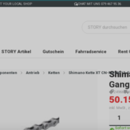
T YOUR LOCAL SHOP
CHAT MIT UNS 079 467 95 36
STORY Artikel
Gutschein
Fahrradservice
Rent 
Shim
ponenten
Antrieb
Ketten
Shimano Kette XT CN-M8100 12-
Gang 
24966
50.1
inkl. MwSt., 
Sofort 