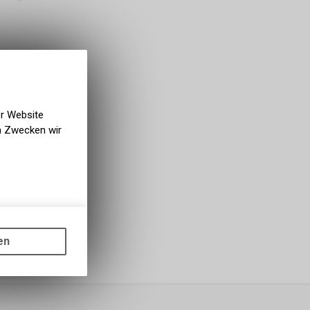
er Website
en Zwecken wir
gen auf
ots, wie die
en
ass die
nformationen