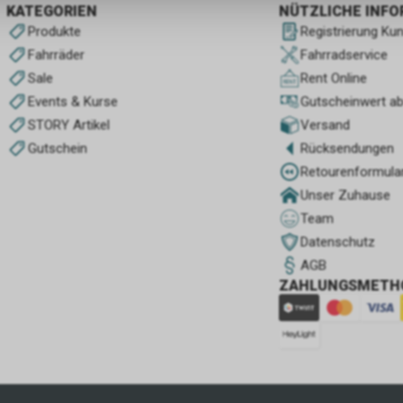
KATEGORIEN
NÜTZLICHE INF
Produkte
Registrierung Ku
Fahrräder
Fahrradservice
Sale
Rent Online
Events & Kurse
Gutscheinwert a
STORY Artikel
Versand
Gutschein
Rücksendungen
Retourenformula
Unser Zuhause
Team
Datenschutz
AGB
ZAHLUNGSMETH