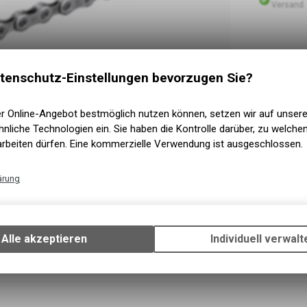
Versand
tenschutz-Einstellungen bevorzugen Sie?
er Online-Angebot bestmöglich nutzen können, setzen wir auf unser
nliche Technologien ein. Sie haben die Kontrolle darüber, zu welch
arbeiten dürfen. Eine kommerzielle Verwendung ist ausgeschlossen.
ärung
Technische Funktionen
Wir erfassen und speichern bestimmte Interaktionen und Einstellun
Ihrem Gerät, um die grundlegenden Funktionen unseres Online-Angeb
Alle akzeptieren
Individuell verwalt
Verwendung des Warenkorbs, zu ermöglichen. Bitte beachten Sie, d
gespeicherten Daten keinerlei Rückschlüsse auf Ihre persönlichen I
zulassen.