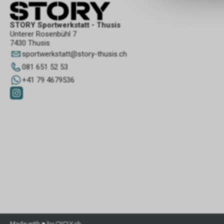
STORY Sportwerkstatt - Thusis
Unterer Rosenbühl 7
7430 Thusis
sportwerkstatt
@
story-thusis.ch
081 651 52 53
+41 79 4679536
Made with ♥ by CYCLY.ch