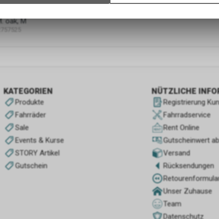
Verwendung des Warenkorbs, zu ermöglichen. Bitte beachten Sie, d
gespeicherten Daten keinerlei Rückschlüsse auf Ihre persönlichen I
. oak, M
zulassen.
2757525
KATEGORIEN
NÜTZLICHE INF
Produkte
Registrierung Ku
Fahrräder
Fahrradservice
Sale
Rent Online
Events & Kurse
Gutscheinwert a
STORY Artikel
Versand
Gutschein
Rücksendungen
Retourenformula
Unser Zuhause
Team
Datenschutz