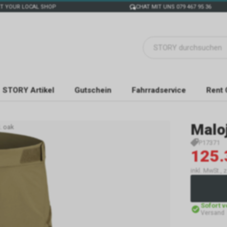
T YOUR LOCAL SHOP
CHAT MIT UNS 079 467 95 36
STORY Artikel
Gutschein
Fahrradservice
Rent 
Malo
. oak
P17371
125.
inkl. MwSt., 
Sofort 
Versand