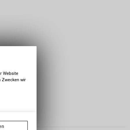
er Website
en Zwecken wir
gen auf
PREIS
ots, wie die
en