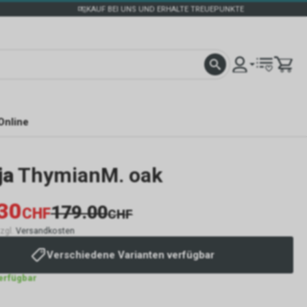
KAUF BEI UNS UND ERHALTE TREUEPUNKTE
Online
ja
ThymianM. oak
30
179.00
CHF
CHF
zzgl.
Versandkosten
Verschiedene Varianten verfügbar
verfügbar