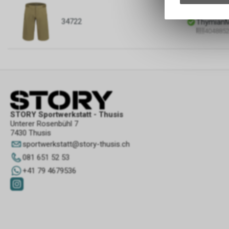
-30%
34722
ThymianM
404885
STORY Sportwerkstatt - Thusis
Unterer Rosenbühl 7
7430 Thusis
sportwerkstatt
@
story-thusis.ch
081 651 52 53
+41 79 4679536