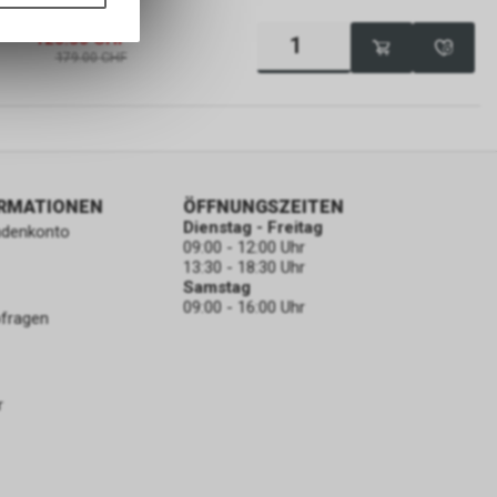
ass die
nformationen
125.30
CHF
179.00
CHF
ORMATIONEN
ÖFFNUNGSZEITEN
Dienstag - Freitag
ndenkonto
09:00 - 12:00 Uhr
13:30 - 18:30 Uhr
Samstag
09:00 - 16:00 Uhr
bfragen
r