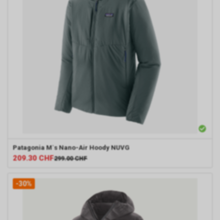
Patagonia
M`s Nano-Air Hoody NUVG
209.30
CHF
299.00
CHF
-30%