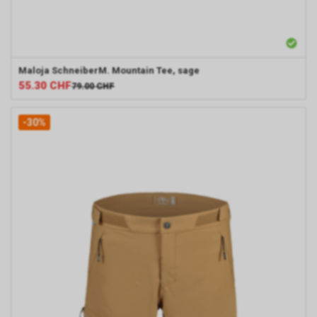
Maloja
SchneiberM. Mountain Tee, sage
55.30
CHF
79.00
CHF
-30%