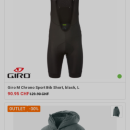
Giro
M Chrono Sport Bib Short, black, L
90.95
CHF
129.90
CHF
OUTLET
-30%