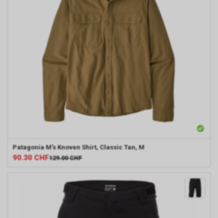
Patagonia
M's Knoven Shirt, Classic Tan, M
90.30
CHF
129.00
CHF