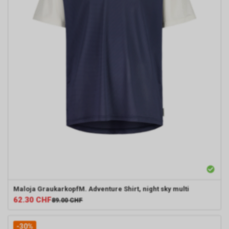
Maloja
GraukarkopfM. Adventure Shirt, night sky multi
62.30
CHF
89.00
CHF
-30%