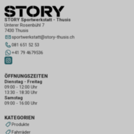
STORY Sportwerkstatt - Thusis
Unterer Rosenbühl 7
7430 Thusis
sportwerkstatt
@
story-thusis.ch
081 651 52 53
+41 79 4679536
ÖFFNUNGSZEITEN
Dienstag - Freitag
09:00 - 12:00 Uhr
13:30 - 18:30 Uhr
Samstag
09:00 - 16:00 Uhr
KATEGORIEN
Produkte
Fahrräder