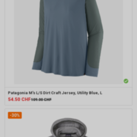
Patagonia
M's L/S Dirt Craft Jersey, Utility Blue, L
54.50
CHF
109.00
CHF
-30%