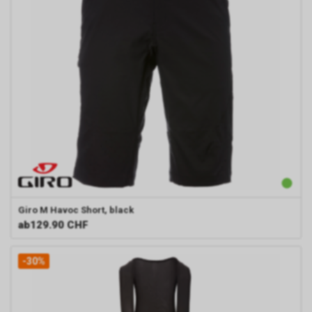
Giro
M Havoc Short, black
ab
129.90 CHF
-30%