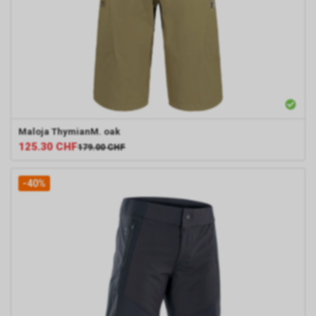
Maloja
ThymianM. oak
125.30
CHF
179.00
CHF
-40%