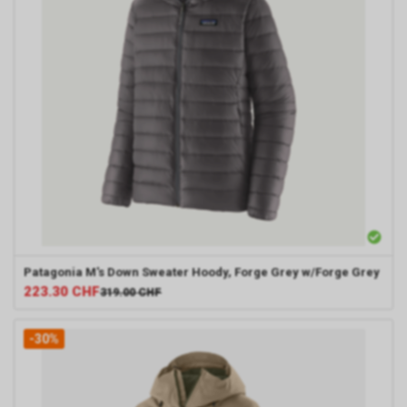
Patagonia
M's Down Sweater Hoody, Forge Grey w/Forge Grey
223.30
CHF
319.00
CHF
-30%