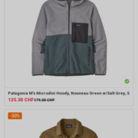
Patagonia
M's Microdini Hoody, Nouveau Green w/Salt Grey, S
125.30
CHF
179.00
CHF
-30%