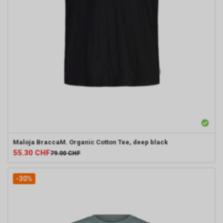
Maloja
BraccaM. Organic Cotton Tee, deep black
55.30
CHF
79.00
CHF
-30%