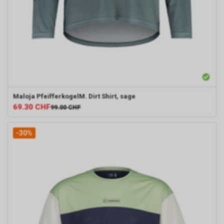
Maloja
PfeifferkogelM. Dirt Shirt, sage
69.30
CHF
99.00
CHF
-30%