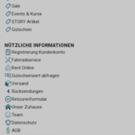
Sale
Events & Kurse
STORY Artikel
Gutschein
NÜTZLICHE INFORMATIONEN
Registrierung Kundenkonto
Fahrradservice
Rent Online
Gutscheinwert abfragen
Versand
Rücksendungen
Retourenformular
Unser Zuhause
Team
Datenschutz
AGB