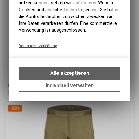
nutzen können, setzen wir auf unserer Website
Cookies und ähnliche Technologien ein. Sie haben
die Kontrolle darüber, zu welchen Zwecken wir
Ihre Daten verarbeiten dürfen. Eine kommerzielle
Verwendung ist ausgeschlossen.
Datenschutzerklärung
Technische Funktionen
Wir erfassen und speichern
bestimmte Interaktionen und
Alle akzeptieren
Einstellungen auf Ihrem Gerät,
um die grundlegenden
Individuell verwalten
Patagonia
M's Nano-Air Hoody, Forge Grey
Funktionen unseres Online-
209.30
CHF
299.00
CHF
Angebots, wie die Verwendung
des Warenkorbs, zu
-30%
ermöglichen. Bitte beachten Sie,
dass die gespeicherten Daten
keinerlei Rückschlüsse auf Ihre
persönlichen Informationen
zulassen.