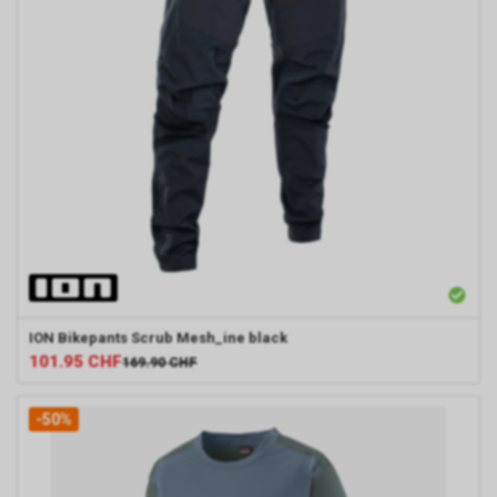
ION
Bikepants Scrub Mesh_ine black
101.95
CHF
169.90
CHF
-50%