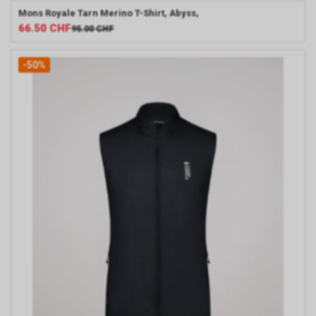
Mons Royale
Tarn Merino T-Shirt, Abyss,
66.50
CHF
95.00
CHF
-50%