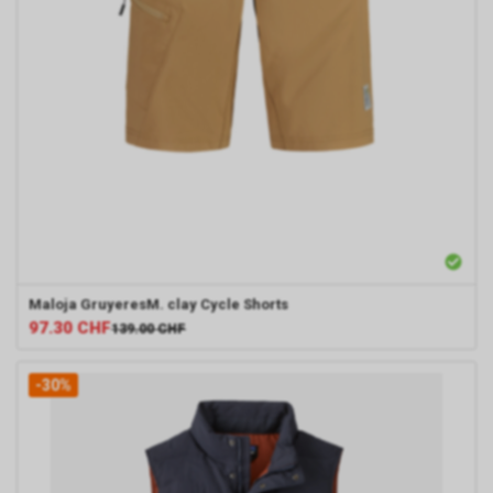
Maloja
GruyeresM. clay Cycle Shorts
97.30
CHF
139.00
CHF
-30%