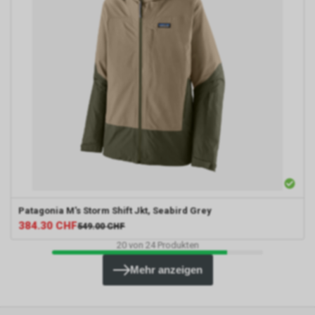
Patagonia
M's Storm Shift Jkt, Seabird Grey
384.30
CHF
549.00
CHF
20
von
24
Produkten
Mehr anzeigen