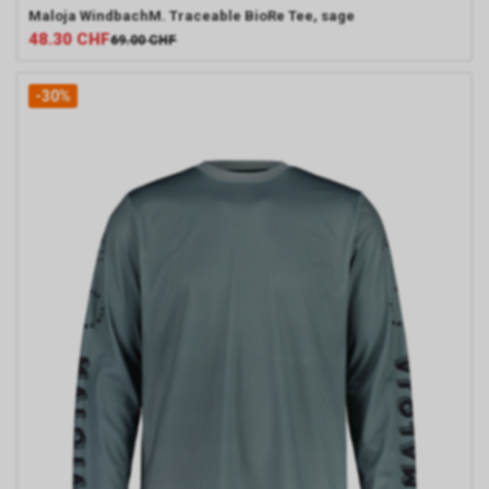
Maloja
WindbachM. Traceable BioRe Tee, sage
48.30
CHF
69.00
CHF
-30%