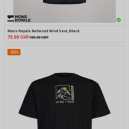
Mons Royale
Redwood Wind Vest, Black
75.00
CHF
150.00
CHF
-30%