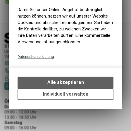
Versand
Damit Sie unser Online-Angebot bestmöglich
nutzen können, setzen wir auf unserer Website
Cookies und ähnliche Technologien ein. Sie haben
die Kontrolle darüber, zu welchen Zwecken wir
Ihre Daten verarbeiten dürfen. Eine kommerzielle
Verwendung ist ausgeschlossen.
STORY Sportwerkstatt - Thusis
Unterer Rosenbühl 7
7430 Thusis
Datenschutzerklärung
sportwerkstatt
@
story-thusis.ch
Technische Funktionen
081 651 52 53
Wir erfassen und speichern
+41 79 4679536
bestimmte Interaktionen und
Alle akzeptieren
Einstellungen auf Ihrem Gerät,
um die grundlegenden
Individuell verwalten
Funktionen unseres Online-
ÖFFNUNGSZEITEN
Angebots, wie die Verwendung
Dienstag - Freitag
des Warenkorbs, zu
09:00 - 12:00 Uhr
ermöglichen. Bitte beachten Sie,
13:30 - 18:30 Uhr
Samstag
dass die gespeicherten Daten
09:00 - 16:00 Uhr
keinerlei Rückschlüsse auf Ihre