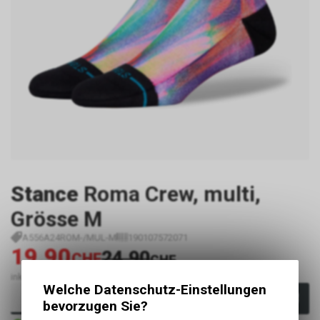
Stance
Roma Crew, multi,
Grösse M
A556A24ROM-/MUL-M
190107572071
19.90
24.90
CHF
CHF
inkl. MwSt., zzgl.
Versandkosten
Welche Datenschutz-Einstellungen
In den Warenkorb
bevorzugen Sie?
Sofort verfügbar