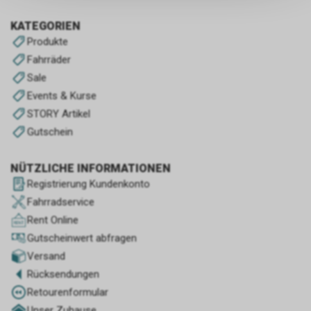
persönlichen Informationen
zulassen.
KATEGORIEN
Produkte
Fahrräder
Sale
Events & Kurse
STORY Artikel
Gutschein
NÜTZLICHE INFORMATIONEN
Registrierung Kundenkonto
Fahrradservice
Rent Online
Gutscheinwert abfragen
Versand
Rücksendungen
Retourenformular
Unser Zuhause