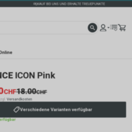
KAUF BEI UNS UND ERHALTE TREUEPUNKTE
Online
NCE
ICON Pink
0
18.00
CHF
CHF
zzgl.
Versandkosten
Verschiedene Varianten verfügbar
verfügbar