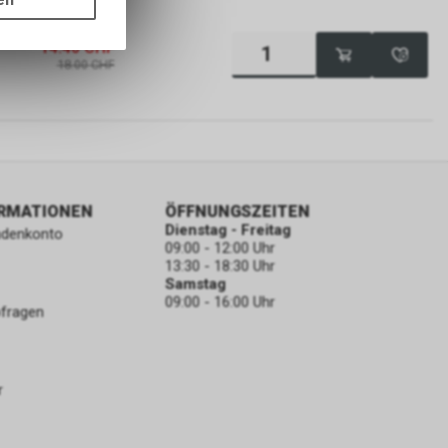
ass die
nformationen
14.40
CHF
18.00
CHF
ORMATIONEN
ÖFFNUNGSZEITEN
Dienstag - Freitag
ndenkonto
09:00 - 12:00 Uhr
13:30 - 18:30 Uhr
Samstag
09:00 - 16:00 Uhr
bfragen
r