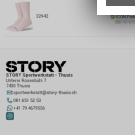
-20%
32942
ICON Pink
190107
STORY Sportwerkstatt - Thusis
Unterer Rosenbühl 7
7430 Thusis
sportwerkstatt
@
story-thusis.ch
081 651 52 53
+41 79 4679536