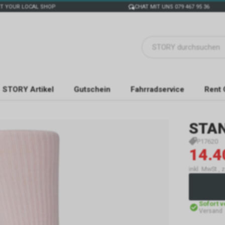
T YOUR LOCAL SHOP
CHAT MIT UNS 079 467 95 36
STORY Artikel
Gutschein
Fahrradservice
Rent 
STA
P17620
14.4
inkl. MwSt., 
Sofort 
Versand