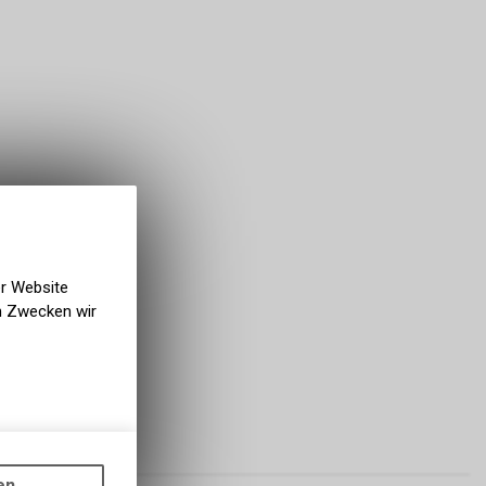
er Website
en Zwecken wir
PREIS
gen auf
ots, wie die
en