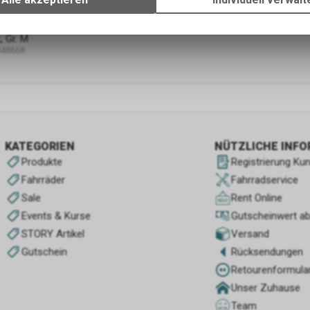
Verwendung des Warenkorbs, zu ermöglichen. Bitte beachten Sie, d
gespeicherten Daten keinerlei Rückschlüsse auf Ihre persönlichen I
, Gr. M
zulassen.
048668
KATEGORIEN
NÜTZLICHE INF
Produkte
Registrierung Ku
Fahrräder
Fahrradservice
Sale
Rent Online
Events & Kurse
Gutscheinwert a
STORY Artikel
Versand
Gutschein
Rücksendungen
Retourenformula
Unser Zuhause
Team