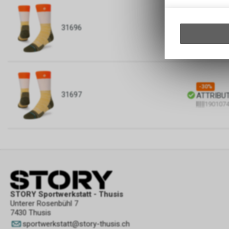
-30%
31696
ATTRIBUTE
190107
-30%
31697
ATTRIBUTE
190107
STORY Sportwerkstatt - Thusis
Unterer Rosenbühl 7
7430 Thusis
sportwerkstatt
@
story-thusis.ch