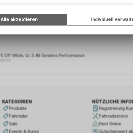
Technische Funktionen
Wir erfassen und speichern bestimmte Interaktionen und Einstellun
 Off White, Gr. M All Genders Performance
Ihrem Gerät, um die grundlegenden Funktionen unseres Online-Angeb
Alle akzeptieren
Individuell verwalt
493789
Verwendung des Warenkorbs, zu ermöglichen. Bitte beachten Sie, d
gespeicherten Daten keinerlei Rückschlüsse auf Ihre persönlichen I
zulassen.
 Off White, Gr. S All Genders Performance
493772
KATEGORIEN
NÜTZLICHE INF
Produkte
Registrierung Ku
Fahrräder
Fahrradservice
Sale
Rent Online
Events & Kurse
Gutscheinwert a