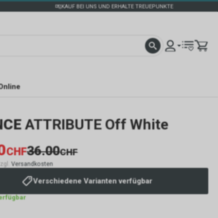
KAUF BEI UNS UND ERHALTE TREUEPUNKTE
Online
NCE
ATTRIBUTE Off White
0
36.00
CHF
CHF
zzgl.
Versandkosten
Verschiedene Varianten verfügbar
verfügbar