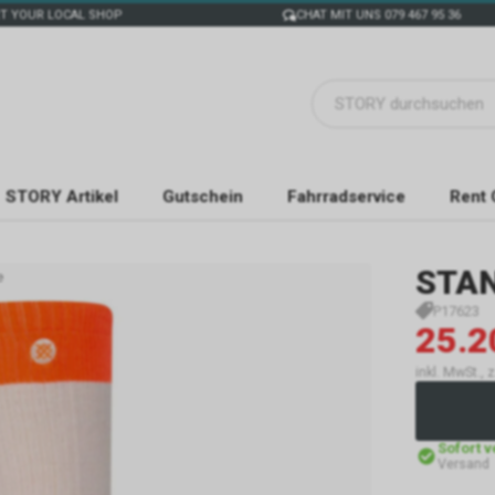
T YOUR LOCAL SHOP
CHAT MIT UNS 079 467 95 36
STORY Artikel
Gutschein
Fahrradservice
Rent 
STA
e
P17623
25.2
inkl. MwSt., 
Sofort 
Versand