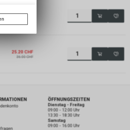
gen auf
25.20
CHF
ots, wie die
en
36.00
CHF
ass die
nformationen
25.20
CHF
36.00
CHF
ORMATIONEN
ÖFFNUNGSZEITEN
Dienstag - Freitag
ndenkonto
09:00 - 12:00 Uhr
13:30 - 18:30 Uhr
Samstag
09:00 - 16:00 Uhr
bfragen