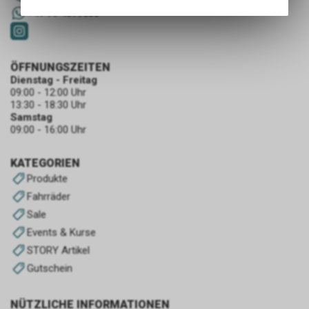
Angebots, wie die Verwendung
+41 79 4679536
des Warenkorbs, zu
ermöglichen. Bitte beachten Sie,
dass die gespeicherten Daten
keinerlei Rückschlüsse auf Ihre
ÖFFNUNGSZEITEN
persönlichen Informationen
Dienstag - Freitag
09:00 - 12:00 Uhr
zulassen.
13:30 - 18:30 Uhr
Samstag
09:00 - 16:00 Uhr
KATEGORIEN
Produkte
Fahrräder
Sale
Events & Kurse
STORY Artikel
Gutschein
NÜTZLICHE INFORMATIONEN