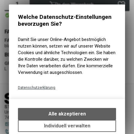
In den Warenkorb
Sofort verfügbar
Welche Datenschutz-Einstellungen
Versand
bevorzugen Sie?
FARBE
Damit Sie unser Online-Angebot bestmöglich
FARBE
black/white
nutzen können, setzen wir auf unserer Website
Cookies und ähnliche Technologien ein. Sie haben
BEKLEIDUNG
die Kontrolle darüber, zu welchen Zwecken wir
GRÖSSE
Ihre Daten verarbeiten dürfen. Eine kommerzielle
L
Verwendung ist ausgeschlossen.
Datenschutzerklärung
Technische Funktionen
Wir erfassen und speichern
STORY Sportwerkstatt - Thusis
bestimmte Interaktionen und
Unterer Rosenbühl 7
Alle akzeptieren
7430 Thusis
Einstellungen auf Ihrem Gerät,
sportwerkstatt
@
story-thusis.ch
um die grundlegenden
Individuell verwalten
Funktionen unseres Online-
081 651 52 53