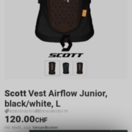
Scott
Vest Airflow Junior,
black/white, L
4206101007010
7616185133179
120.00
CHF
inkl. MwSt., zzgl.
Versandkosten