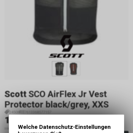
Scott
SCO AirFlex Jr Vest
Protector black/grey, XXS
24508
7613368577157
130.00
CHF
Welche Datenschutz-Einstellungen
inkl. MwSt., zzgl.
Versandkosten