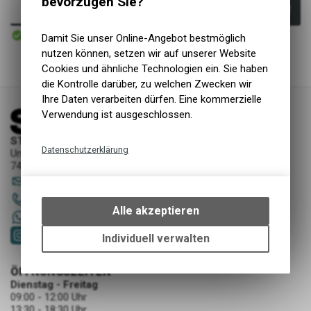
bevorzugen Sie?
In den Warenkorb
Sofort verfügbar
Damit Sie unser Online-Angebot bestmöglich
Versand
nutzen können, setzen wir auf unserer Website
Cookies und ähnliche Technologien ein. Sie haben
die Kontrolle darüber, zu welchen Zwecken wir
Ihre Daten verarbeiten dürfen. Eine kommerzielle
Verwendung ist ausgeschlossen.
STORY Sportwerkstatt - Thusis
Datenschutzerklärung
Unterer Rosenbühl 7
7430 Thusis
Technische Funktionen
sportwerkstatt
@
story-thusis.ch
Wir erfassen und speichern
081 651 52 53
bestimmte Interaktionen und
Alle akzeptieren
+41 79 4679536
Einstellungen auf Ihrem Gerät,
um die grundlegenden
Individuell verwalten
Funktionen unseres Online-
Angebots, wie die Verwendung
ÖFFNUNGSZEITEN
des Warenkorbs, zu
Dienstag - Freitag
ermöglichen. Bitte beachten Sie,
09:00 - 12:00 Uhr
dass die gespeicherten Daten
13:30 - 18:30 Uhr