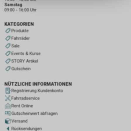
Samstag
keinerlei Rückschlüsse auf Ihre
09:00 - 16:00 Uhr
persönlichen Informationen
zulassen.
KATEGORIEN
Produkte
Fahrräder
Sale
Events & Kurse
STORY Artikel
Gutschein
NÜTZLICHE INFORMATIONEN
Registrierung Kundenkonto
Fahrradservice
Rent Online
Gutscheinwert abfragen
Versand
Rücksendungen