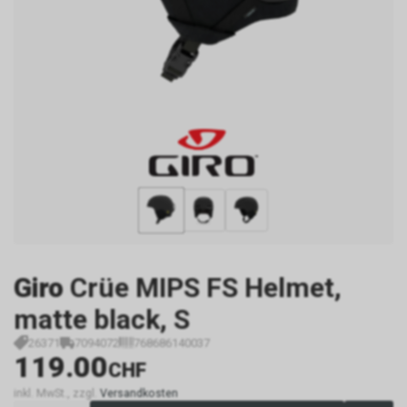
Giro
Crüe MIPS FS Helmet,
matte black, S
26371
7094072
768686140037
119.00
CHF
inkl. MwSt., zzgl.
Versandkosten