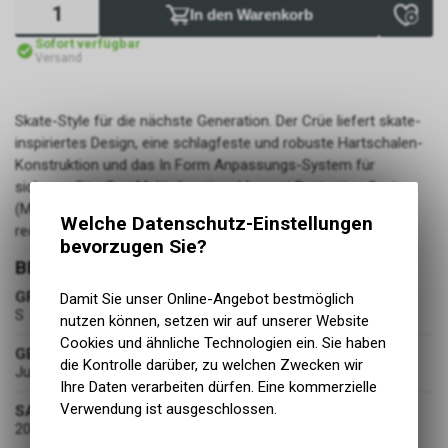
In den Warenkorb
Sofort verfügbar
Versand
Skate-Style für die nächste Generation. Der Crüe liefert skate-
inspiriertes Design, eine schlagfeste und robuste Hartschalen-
Konstruktion und das In Form Anpassungs-System für
sicheren Sitz. Das Multi-directional Impact Protection System
(MIPS) leitet bei einem Sturz die Rotationskräfte um und
Welche Datenschutz-Einstellungen
reduziert so die Gefahr schwerer Gehirnverletzungen.
bevorzugen Sie?
BEKLEIDUNG
GRÖSSE
Damit Sie unser Online-Angebot bestmöglich
S
nutzen können, setzen wir auf unserer Website
Cookies und ähnliche Technologien ein. Sie haben
GESCHLECHT
die Kontrolle darüber, zu welchen Zwecken wir
Jungen
Ihre Daten verarbeiten dürfen. Eine kommerzielle
Verwendung ist ausgeschlossen.
SAISON
2024-W