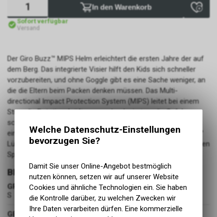
In den Warenkorb
Sofort verfügbar
Versand
Der Giro Buzz™ MIPS Helm erleichtert die ersten Jahre der auf
dem Berg. Das integrierte Visier hilft den Kids sich schneller
vorzubereiten, und ohne Goggle gibt es eine Sache weniger, an
die die Eltern beim Packen denken müssen. Das Multi-
directional Impact Protection System (MIPS) leitet bei einem
Sturz die Rotationskräfte um und reduziert so die Gefahr
schwerer Gehirnverletzungen. Das In Form™ Fit System bietet
Welche Datenschutz-Einstellungen
eine einfache und individuelle Anpassung und die Super Cool™
bevorzugen Sie?
Lüftungsöffnungen sorgen dafür, dass die Kids bei dem ganzen
Spass nicht überhitzen.
Damit Sie unser Online-Angebot bestmöglich
BEKLEIDUNG
nutzen können, setzen wir auf unserer Website
GRÖSSE
Cookies und ähnliche Technologien ein. Sie haben
S
die Kontrolle darüber, zu welchen Zwecken wir
Ihre Daten verarbeiten dürfen. Eine kommerzielle
GESCHLECHT