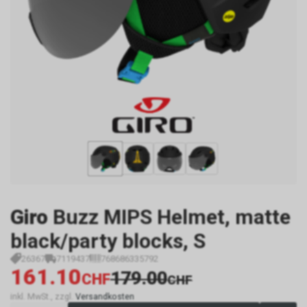
Giro
Buzz MIPS Helmet, matte
black/party blocks, S
26367
7119437
768686335792
161.10
179.00
CHF
CHF
inkl. MwSt., zzgl.
Versandkosten