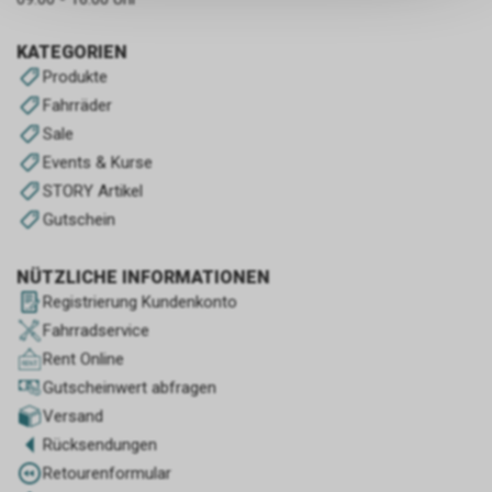
persönlichen Informationen
zulassen.
KATEGORIEN
Produkte
Fahrräder
Sale
Events & Kurse
STORY Artikel
Gutschein
NÜTZLICHE INFORMATIONEN
Registrierung Kundenkonto
Fahrradservice
Rent Online
Gutscheinwert abfragen
Versand
Rücksendungen
Retourenformular