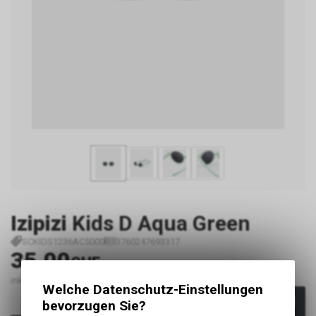
Izipizi
Kids D Aqua Green
SCKIDS1236AC5000
3760247693317
35.00
CHF
inkl. MwSt., zzgl.
Versandkosten
Welche Datenschutz-Einstellungen
In den Warenkorb
bevorzugen Sie?