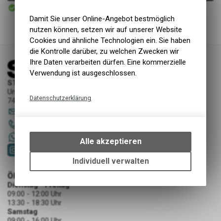
Sofort verfügbar
Versand
Damit Sie unser Online-Angebot bestmöglich
nutzen können, setzen wir auf unserer Website
Cookies und ähnliche Technologien ein. Sie haben
die Kontrolle darüber, zu welchen Zwecken wir
Ihre Daten verarbeiten dürfen. Eine kommerzielle
Verwendung ist ausgeschlossen.
STORY Sportwerkstatt - Thusis
Unterer Rosenbühl 7
Datenschutzerklärung
7430 Thusis
sportwerkstatt
@
story-thusis.ch
Technische Funktionen
081 651 52 53
Wir erfassen und speichern
+41 79 4679536
bestimmte Interaktionen und
Alle akzeptieren
Einstellungen auf Ihrem Gerät,
um die grundlegenden
Individuell verwalten
Funktionen unseres Online-
ÖFFNUNGSZEITEN
Angebots, wie die Verwendung
Dienstag - Freitag
des Warenkorbs, zu
09:00 - 12:00 Uhr
ermöglichen. Bitte beachten Sie,
13:30 - 18:30 Uhr
dass die gespeicherten Daten
Samstag
09:00 - 16:00 Uhr
keinerlei Rückschlüsse auf Ihre