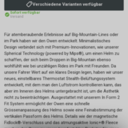
Verschiedene Varianten verfügbar
Sofort verfügbar
Versand
Für atemberaubende Erlebnisse auf Big-Mountain-Lines oder
im Park haben wir den Owen entwickelt. Minimalistisches
Design verbindet sich mit Premium-Innovationen, wie unserer
Spherical Technology (powered by Mips®), um einen Helm zu
schaffen, der sich beim Droppen in Big-Mountain ebenso
wohlfühlt wie bei unzähligen Rides im Park mit Freunden. Da
unsere Fahrer Wert auf ein klares Design legen, haben wir unser
neues, einstellbares Thermostat Stealth-Belüftungssystem
entwickelt, mit dem man den Luftstrom kontrollieren kann, das
aber im Inneren des Helms untergebracht ist, um die Ästhetik
nicht zu beeinträchtigen. Ausgestattet mit unserem In Form 2
Fit System ermöglicht der Owen eine schnelle
Grössenanpassung des Helms sowie eine Feinabstimmung der
vertikalen Passform des Helms. Details wie der magnetische
Fidlock®-Verschluss und das atmungsaktive Ionic+® Fleece