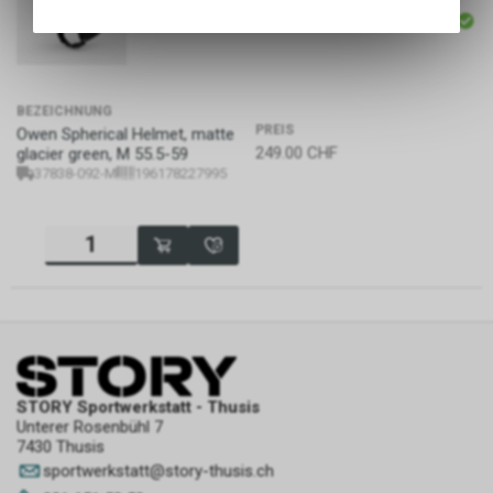
Angebots, wie die Verwendung
P19809
des Warenkorbs, zu
ermöglichen. Bitte beachten Sie,
dass die gespeicherten Daten
keinerlei Rückschlüsse auf Ihre
BEZEICHNUNG
PREIS
persönlichen Informationen
Owen Spherical Helmet, matte
249.00
CHF
glacier green, M 55.5-59
zulassen.
37838-092-M
196178227995
STORY Sportwerkstatt - Thusis
Unterer Rosenbühl 7
7430 Thusis
sportwerkstatt
@
story-thusis.ch