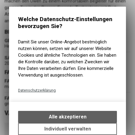
machen den Owen zu einem komfortablen Begleiter für einen
ganzen Tag in den Bergen. Freeride-Technologie mit Park-
Attitüde, der Owen ist teamorientiert und von den Locals
Welche Datenschutz-Einstellungen
anerkannt.
bevorzugen Sie?
BEKLEIDUNG
GESCHLECHT
Damit Sie unser Online-Angebot bestmöglich
Herren
nutzen können, setzen wir auf unserer Website
Cookies und ähnliche Technologien ein. Sie haben
SAISON
die Kontrolle darüber, zu welchen Zwecken wir
2025-W
Ihre Daten verarbeiten dürfen. Eine kommerzielle
FARBE
Verwendung ist ausgeschlossen.
FARBE
matte glacier green
Datenschutzerklärung
FARBGRUPPE
Technische Funktionen
grün
Wir erfassen und speichern
VARIANTEN
bestimmte Interaktionen und
Alle akzeptieren
Einstellungen auf Ihrem Gerät,
um die grundlegenden
Individuell verwalten
Funktionen unseres Online-
ARTIKELNUMMER