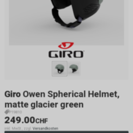
Giro
Owen Spherical Helmet,
matte glacier green
P19810
249.00
CHF
inkl. MwSt., zzgl.
Versandkosten