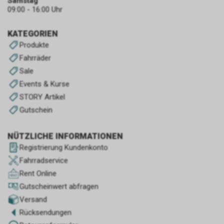
Samstag
09:00 - 16:00 Uhr
KATEGORIEN
Produkte
Fahrräder
Sale
Events & Kurse
STORY Artikel
Gutschein
NÜTZLICHE INFORMATIONEN
Registrierung Kundenkonto
Fahrradservice
Rent Online
Gutscheinwert abfragen
Versand
Rücksendungen