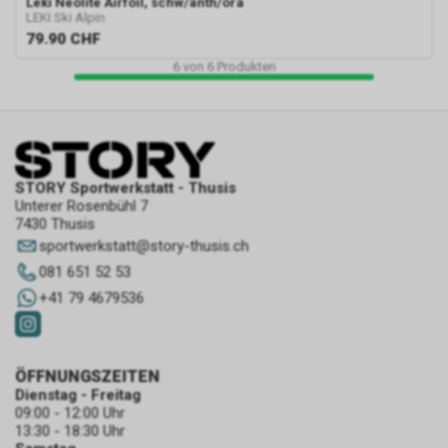
Leki
Neolite Airfoil, schw/anth/ora
LEKI Ski Alpin
79.90
CHF
6
von
6
Produkten
STORY Sportwerkstatt - Thusis
Unterer Rosenbühl 7
7430 Thusis
sportwerkstatt
@
story-thusis.ch
081 651 52 53
+41 79 4679536
ÖFFNUNGSZEITEN
Dienstag - Freitag
09:00 - 12:00 Uhr
13:30 - 18:30 Uhr