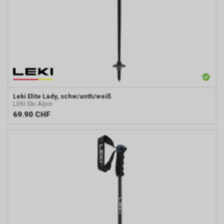
Leki
Elite Lady, schw/anth/weiß
LEKI Ski Alpin
69.90
CHF