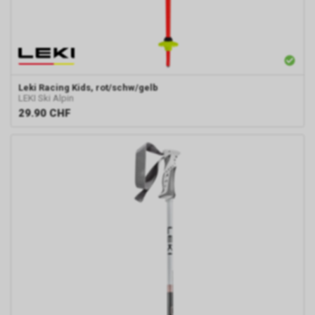
Leki
Racing Kids, rot/schw/gelb
LEKI Ski Alpin
29.90
CHF