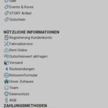
Sale
Events & Kurse
STORY Artikel
Gutschein
NÜTZLICHE INFORMATIONEN
Registrierung Kundenkonto
Fahrradservice
Rent Online
Gutscheinwert abfragen
Versand
Rücksendungen
Retourenformular
Unser Zuhause
Team
Datenschutz
AGB
ZAHLUNGSMETHODEN