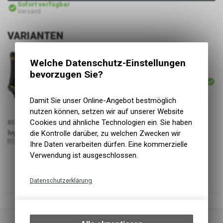
Sofort verfügbar
Versand
VARIANTEN
Welche Datenschutz-Einstellungen
ARTIKELNUMMER
bevorzugen Sie?
P17643
Damit Sie unser Online-Angebot bestmöglich
nutzen können, setzen wir auf unserer Website
Cookies und ähnliche Technologien ein. Sie haben
BEZEICHNUNG
PREIS
Ivy 24, Ultra Black S
die Kontrolle darüber, zu welchen Zwecken wir
299.00
CHF
7630221876363
Ihre Daten verarbeiten dürfen. Eine kommerzielle
Verwendung ist ausgeschlossen.
Datenschutzerklärung
Technische Funktionen
Wir erfassen und speichern
bestimmte Interaktionen und