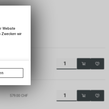
er Website
en Zwecken wir
PREIS
579.00
CHF
gen auf
ots, wie die
en
ass die
nformationen
579.00
CHF