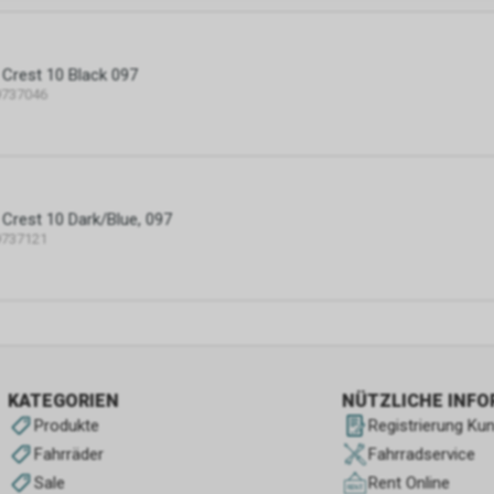
 Crest 10 Black 097
9737046
 Crest 10 Dark/Blue, 097
9737121
KATEGORIEN
NÜTZLICHE INF
Produkte
Registrierung Ku
Fahrräder
Fahrradservice
Sale
Rent Online