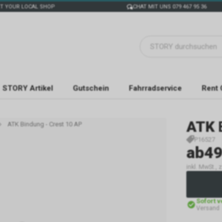
T YOUR LOCAL SHOP
CHAT MIT UNS 079 467 95 36
STORY Artikel
Gutschein
Fahrradservice
Rent 
ATK
ATK Bindung - Crest 10 AP
P16527
ab
49
inkl. MwSt., 
Sofort 
Versand