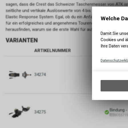
sagen, dass die Crest das Schweizer Taschenmesser von ATK ist
seitliche und vertikale Auslösewerte von 4 bis 10, bis zu 20 Milli
Elastic Response System. Egal, ob du ein Anfänger oder ein erfahre
Welche Da
für ein erfolgreiches und angenehmes Tourenerlebnis brauchst. 
herausfinden, warum sie die erste Wahl für aufmerksame Abenteu
Damit Sie uns
VARIANTEN
Cookies und äh
Ihre Daten ver
ARTIKELNUMMER
BEZEIC
Datenschutzerkl
Bindung -
34274
805571
Bindung -
34275
805571