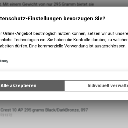
. Mit einem Gewicht von nur 295 Gramm bietet sie
meter Längenverstellung und unser patentiertes
ner Skifahrer bist, die Crest bietet alles, was du
tenschutz-Einstellungen bevorzugen Sie?
Lass uns ihre wichtigsten Merkmale erkunden und
rer ist.
er Online-Angebot bestmöglich nutzen können, setzen wir auf unser
nliche Technologien ein. Sie haben die Kontrolle darüber, zu welch
arbeiten dürfen. Eine kommerzielle Verwendung ist ausgeschlossen.
HNUNG
ärung
Technische Funktionen
 Crest 10 AP 295 grams Black/DarkBronze, 086
Wir erfassen und speichern bestimmte Interaktionen und Einstellun
9731358
Ihrem Gerät, um die grundlegenden Funktionen unseres Online-Angeb
Alle akzeptieren
Individuell verwalt
Verwendung des Warenkorbs, zu ermöglichen. Bitte beachten Sie, d
gespeicherten Daten keinerlei Rückschlüsse auf Ihre persönlichen I
zulassen.
 Crest 10 AP 295 grams Black/DarkBronze, 097
9731372