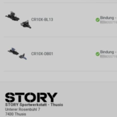
Bindung -
CR10X-BL13
805571
Bindung -
CR10X-DB01
805571
STORY Sportwerkstatt - Thusis
Unterer Rosenbühl 7
7430 Thusis