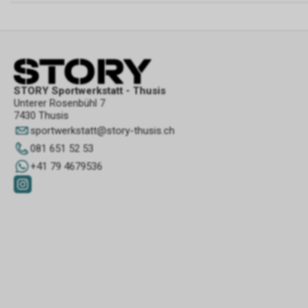
STORY Sportwerkstatt - Thusis
Unterer Rosenbühl 7
7430 Thusis
sportwerkstatt
@
story-thusis.ch
081 651 52 53
+41 79 4679536