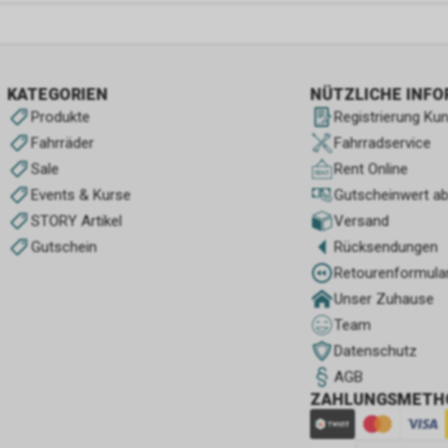
KATEGORIEN
NÜTZLICHE INF
Produkte
Registrierung Ku
Fahrräder
Fahrradservice
Sale
Rent Online
Events & Kurse
Gutscheinwert a
STORY Artikel
Versand
Gutschein
Rücksendungen
Retourenformula
Unser Zuhause
Team
Datenschutz
AGB
ZAHLUNGSMETH