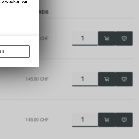
en Zwecken wir
PREIS
145.00
CHF
gen auf
ots, wie die
en
ass die
nformationen
145.00
CHF
145.00
CHF