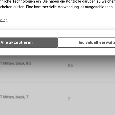
nliche Technologien ein. Sie haben die Kontrolle darüber, zu welch
arbeiten dürfen. Eine kommerzielle Verwendung ist ausgeschlossen.
GRÖSSE
ärung
Technische Funktionen
 Mitten, black, 7.5
7.5
Wir erfassen und speichern bestimmte Interaktionen und Einstellun
Ihrem Gerät, um die grundlegenden Funktionen unseres Online-Angeb
Alle akzeptieren
Individuell verwalt
Verwendung des Warenkorbs, zu ermöglichen. Bitte beachten Sie, d
gespeicherten Daten keinerlei Rückschlüsse auf Ihre persönlichen I
zulassen.
 Mitten, black, 8.5
8.5
 Mitten, black, 7
7