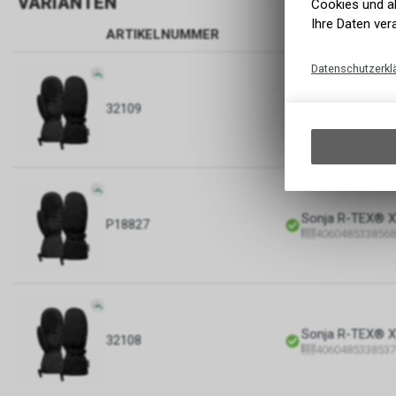
VARIANTEN
Cookies und äh
Ihre Daten ver
ARTIKELNUMMER
BEZEICHNUNG
Datenschutzerkl
Sonja R-TEX® XT
32109
4060485338544
Sonja R-TEX® XT
P18827
4060485338568
Sonja R-TEX® XT
32108
4060485338537