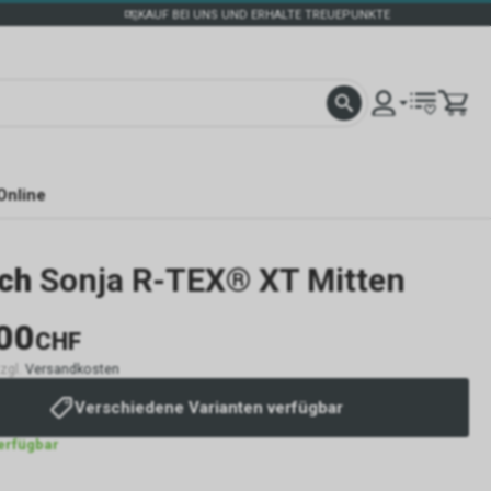
KAUF BEI UNS UND ERHALTE TREUEPUNKTE
Online
ch
Sonja R-TEX® XT Mitten
00
CHF
zzgl.
Versandkosten
Verschiedene Varianten verfügbar
verfügbar