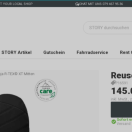
T YOUR LOCAL SHOP
CHAT MIT UNS 079 467 95 36
STORY Artikel
Gutschein
Fahrradservice
Rent 
Reus
ja R-TEX® XT Mitten
P16591
145.
inkl. MwSt., 
Sofort 
Versand