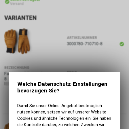
Versand
VARIANTEN
ARTIKELNUMMER
3000780-710710-8
BEZEICHNUNG
PREIS
Fall Line - 5 Finger, Cork/cork,
179.00
CHF
8
Welche Datenschutz-Einstellungen
7332904108654
bevorzugen Sie?
Damit Sie unser Online-Angebot bestmöglich
nutzen können, setzen wir auf unserer Website
Cookies und ähnliche Technologien ein. Sie haben
die Kontrolle darüber, zu welchen Zwecken wir