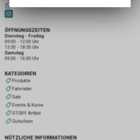
Angebots, wie die Verwendung
+41 79 4679536
des Warenkorbs, zu
ermöglichen. Bitte beachten Sie,
dass die gespeicherten Daten
keinerlei Rückschlüsse auf Ihre
ÖFFNUNGSZEITEN
persönlichen Informationen
Dienstag - Freitag
09:00 - 12:00 Uhr
zulassen.
13:30 - 18:30 Uhr
Samstag
09:00 - 16:00 Uhr
KATEGORIEN
Produkte
Fahrräder
Sale
Events & Kurse
STORY Artikel
Gutschein
NÜTZLICHE INFORMATIONEN