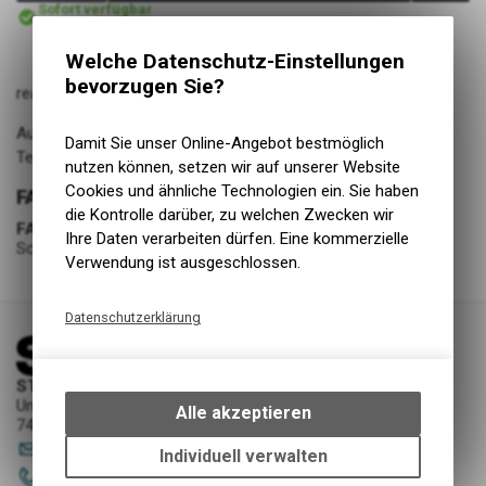
Sofort verfügbar
Versand
Welche Datenschutz-Einstellungen
bevorzugen Sie?
react Skibrille neon mit schwarzem Rahmen.
Automatisch abdunkelnde Skibrille mit ShadeTronic®
Damit Sie unser Online-Angebot bestmöglich
Technologie.
nutzen können, setzen wir auf unserer Website
Cookies und ähnliche Technologien ein. Sie haben
FARBE
die Kontrolle darüber, zu welchen Zwecken wir
FARBE
Ihre Daten verarbeiten dürfen. Eine kommerzielle
Schwarz/Grün
Verwendung ist ausgeschlossen.
Datenschutzerklärung
Technische Funktionen
Wir erfassen und speichern
STORY Sportwerkstatt - Thusis
bestimmte Interaktionen und
Unterer Rosenbühl 7
Alle akzeptieren
7430 Thusis
Einstellungen auf Ihrem Gerät,
sportwerkstatt
@
story-thusis.ch
um die grundlegenden
Individuell verwalten
Funktionen unseres Online-
081 651 52 53