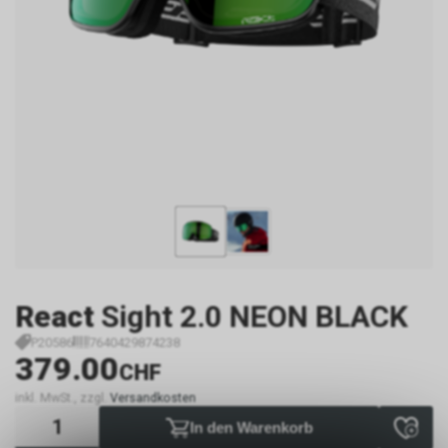
React
Sight 2.0 NEON BLACK
P20586
7640429874238
379.00
CHF
inkl. MwSt., zzgl.
Versandkosten
In den Warenkorb