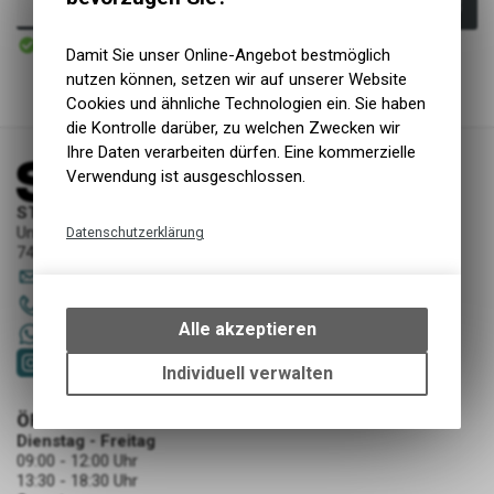
In den Warenkorb
Sofort verfügbar
Versand
Damit Sie unser Online-Angebot bestmöglich
nutzen können, setzen wir auf unserer Website
Cookies und ähnliche Technologien ein. Sie haben
die Kontrolle darüber, zu welchen Zwecken wir
Ihre Daten verarbeiten dürfen. Eine kommerzielle
Verwendung ist ausgeschlossen.
STORY Sportwerkstatt - Thusis
Unterer Rosenbühl 7
Datenschutzerklärung
7430 Thusis
Technische Funktionen
sportwerkstatt
@
story-thusis.ch
Wir erfassen und speichern
081 651 52 53
bestimmte Interaktionen und
Alle akzeptieren
+41 79 4679536
Einstellungen auf Ihrem Gerät,
um die grundlegenden
Individuell verwalten
Funktionen unseres Online-
Angebots, wie die Verwendung
ÖFFNUNGSZEITEN
des Warenkorbs, zu
Dienstag - Freitag
09:00 - 12:00 Uhr
ermöglichen. Bitte beachten Sie,
13:30 - 18:30 Uhr
dass die gespeicherten Daten