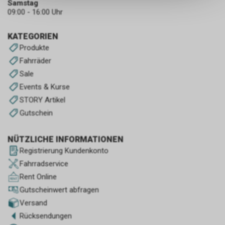
Samstag
keinerlei Rückschlüsse auf Ihre
09:00 - 16:00 Uhr
persönlichen Informationen
zulassen.
KATEGORIEN
Produkte
Fahrräder
Sale
Events & Kurse
STORY Artikel
Gutschein
NÜTZLICHE INFORMATIONEN
Registrierung Kundenkonto
Fahrradservice
Rent Online
Gutscheinwert abfragen
Versand
Rücksendungen