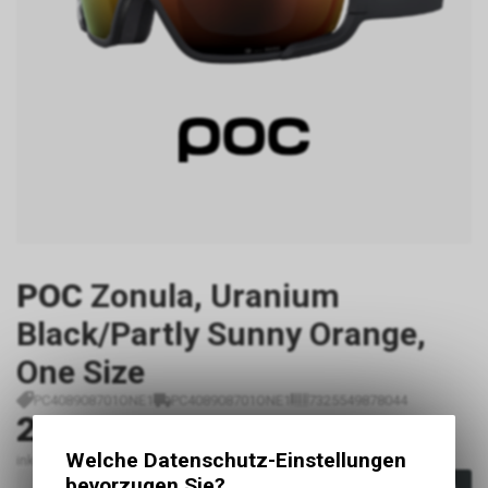
POC
Zonula, Uranium
Black/Partly Sunny Orange,
One Size
PC408908701ONE1
PC408908701ONE1
7325549878044
249.00
CHF
Welche Datenschutz-Einstellungen
inkl. MwSt., zzgl.
Versandkosten
bevorzugen Sie?