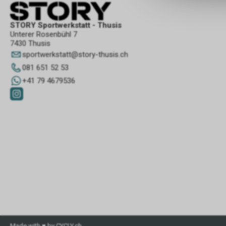
STORY Sportwerkstatt - Thusis
Unterer Rosenbühl 7
7430 Thusis
sportwerkstatt
@
story-thusis.ch
081 651 52 53
+41 79 4679536
Made with ♥ by CYCLY.ch