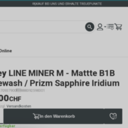
KAUF BEI UNS UND ERHALTE TREUEPUNKTE
Online
ey
LINE MINER M - Mattte B1B
ewash / Prizm Sapphire Iridium
-70937900
888392598301
00
CHF
zzgl.
Versandkosten
In den Warenkorb
verfügbar