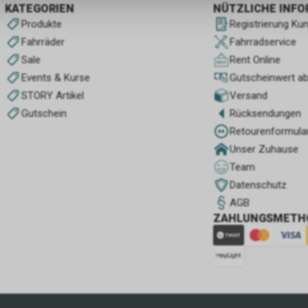
KATEGORIEN
NÜTZLICHE INF
Produkte
Registrierung Ku
Fahrräder
Fahrradservice
Sale
Rent Online
Events & Kurse
Gutscheinwert a
STORY Artikel
Versand
Gutschein
Rücksendungen
Retourenformula
Unser Zuhause
Team
Datenschutz
AGB
ZAHLUNGSMETH