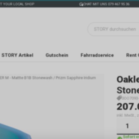
T YOUR LOCAL SHOP
CHAT MIT UNS 079 467 95 36
STORY Artikel
Gutschein
Fahrradservice
Rent 
Oakl
ER M - Mattte B1B Stonewash / Prizm Sapphire Iridium
Ston
0OO7093
207.
inkl. MwSt., 
Sofort 