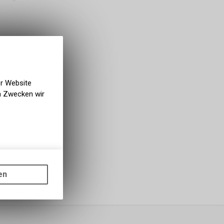
er Website
en Zwecken wir
gen auf
ots, wie die
en
ass die
nformationen