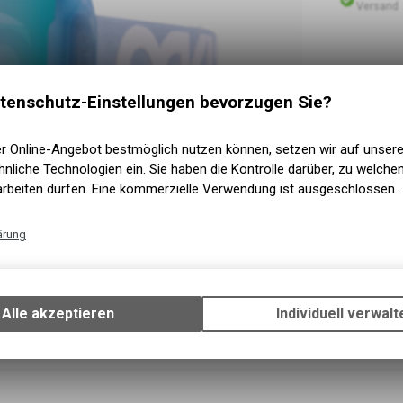
Versand
tenschutz-Einstellungen bevorzugen Sie?
er Online-Angebot bestmöglich nutzen können, setzen wir auf unser
nliche Technologien ein. Sie haben die Kontrolle darüber, zu welch
arbeiten dürfen. Eine kommerzielle Verwendung ist ausgeschlossen.
ärung
Technische Funktionen
Wir erfassen und speichern bestimmte Interaktionen und Einstellun
Ihrem Gerät, um die grundlegenden Funktionen unseres Online-Angeb
Alle akzeptieren
Individuell verwalt
Verwendung des Warenkorbs, zu ermöglichen. Bitte beachten Sie, d
gespeicherten Daten keinerlei Rückschlüsse auf Ihre persönlichen I
zulassen.