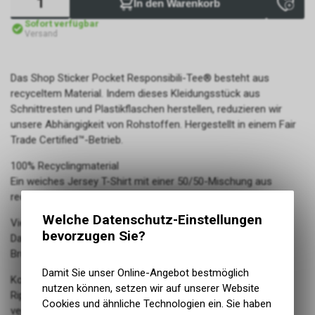
In den Warenkorb
Sofort verfügbar
Versand
Das Shop Sticker Pocket Responsibili-Tee® besteht aus
recyceltem Material. Indem dieses Kleidungsstück aus
Schnittresten und Plastikflaschen herstellen, reduzieren wir
unsere Abhängigkeit von Rohstoffen. Hergestellt in einem Fair
Trade Certified™-Betrieb.
100% Recyclingmaterial
Ein weiches Jersey T-Shirt mit einer 50/50-Mischung aus
recycelter Baumwolle und recyceltem Polyester
Welche Datenschutz-Einstellungen
Vielseitiges Rundhals-Shirt mit Tasche
bevorzugen Sie?
Das klassische und vielseitige Rundhals-Modell mit einer
Brusttasche passt fast immer
Damit Sie unser Online-Angebot bestmöglich
Komfort und Formbeständigkeit
nutzen können, setzen wir auf unserer Website
Rippstrick-Einfassungen am Hals und getapte Schulternähte
Cookies und ähnliche Technologien ein. Sie haben
verleihen Komfort und Formbeständigkeit