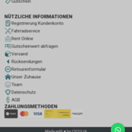
Gutschein
NÜTZLICHE INFORMATIONEN
Registrierung Kundenkonto
Fahrradservice
Rent Online
Gutscheinwert abfragen
Versand
Rücksendungen
Retourenformular
Unser Zuhause
Team
Datenschutz
AGB
ZAHLUNGSMETHODEN
Made with ♥ by CYCLY.ch