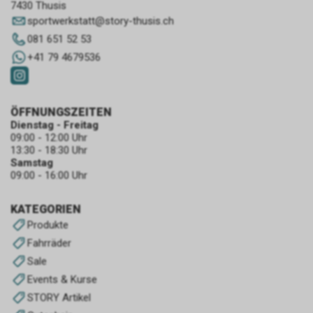
7430 Thusis
sportwerkstatt
@
story-thusis.ch
081 651 52 53
+41 79 4679536
ÖFFNUNGSZEITEN
Dienstag - Freitag
09:00 - 12:00 Uhr
13:30 - 18:30 Uhr
Samstag
09:00 - 16:00 Uhr
KATEGORIEN
Produkte
Fahrräder
Sale
Events & Kurse
STORY Artikel