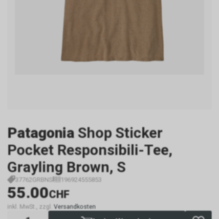
Patagonia
Shop Sticker
Pocket Responsibili-Tee,
Grayling Brown, S
37762GRBNS
196924555853
55.00
CHF
inkl. MwSt., zzgl.
Versandkosten