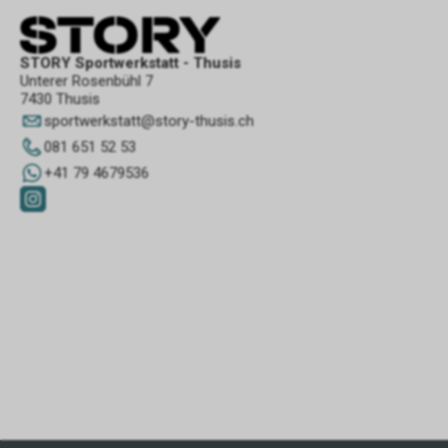
STORY Sportwerkstatt - Thusis
Unterer Rosenbühl 7
7430 Thusis
sportwerkstatt
@
story-thusis.ch
081 651 52 53
+41 79 4679536