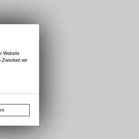
er Website
en Zwecken wir
gen auf
ots, wie die
en
ass die
nformationen