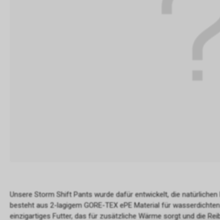
Unsere Storm Shift Pants wurde dafür entwickelt, die natürlichen
besteht aus 2-lagigem GORE-TEX ePE Material für wasserdichten 
einzigartiges Futter, das für zusätzliche Wärme sorgt und die R