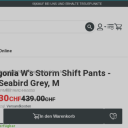
KAUF BEI UNS UND ERHALTE TREUEPUNKTE
Online
gonia
W's Storm Shift Pants -
torm Shift Pants - Reg, Seabird Grey, M
Seabird Grey, M
DYM
196924465053
30
439.00
CHF
CHF
zzgl.
Versandkosten
In den Warenkorb
verfügbar