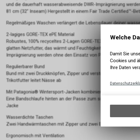
und die dauerhaft wasserabweisende DWR-Imprägnierung werden o
81 cm (32" Inseam) Hergestellt in einem Fair Trade Certified™-Bet
Regelmäßiges Waschen verlängert die Lebensdauer deiner wasser
2-lagiges GORE-TEX ePE Material
Welche Da
Robustes, 100% recyceltes 2-Lagen GORE-TEX ePE Material, das 
glatten Netzfutter, das wärmt und Feuchtigkeit ableitet; Stoff
Damit Sie uns
Imprägnierung werden ohne den Einsatz von PFAS hergestellt
Cookies und äh
Regulierbarer Bund
Ihre Daten ver
Bund mit zwei Druckknöpfen, Zipper und verstellbaren Elastik-La
Trikotfutter leitet Nässe ab
Datenschutzerkl
Mit Patagonia® Wintersport-Jacken kombinierbar
Eine Bandschlaufe hinten an der Passe zum sicheren Befestigen
Jacke
Wasserdichte Taschen
Zwei Handwärmtaschen mit Zipper und zwei Beintaschen mit was
Ergonomisch mit Ventilation