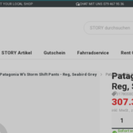
T YOUR LOCAL SHOP
CHAT MIT UNS 079 467 95 36
STORY Artikel
Gutschein
Fahrradservice
Rent 
Pata
Patagonia W's Storm Shift Pants - Reg, Seabird Grey
Patagonia W's S
Reg, 
31780SB
307.
inkl. MwSt., 
Sofort 