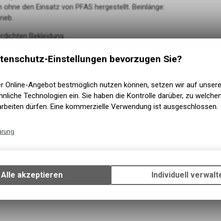
hne den Einsatz von PFAS hergestellt. Beinlänge:
rieb.
dichten Bekleidung.
tenschutz-Einstellungen bevorzugen Sie?
wasserdicht und atmungsaktiv ist, mit einem
, Membran und die dauerhaft wasserabweisende DWR-
er Online-Angebot bestmöglich nutzen können, setzen wir auf unser
nliche Technologien ein. Sie haben die Kontrolle darüber, zu welch
arbeiten dürfen. Eine kommerzielle Verwendung ist ausgeschlossen.
schen für eine optimale Passform; ein flauschiges
ärung
Technische Funktionen
 am Schneefang jeder Patagonia® Wintersport-
Wir erfassen und speichern bestimmte Interaktionen und Einstellun
Ihrem Gerät, um die grundlegenden Funktionen unseres Online-Angeb
Alle akzeptieren
Individuell verwalt
Verwendung des Warenkorbs, zu ermöglichen. Bitte beachten Sie, d
gespeicherten Daten keinerlei Rückschlüsse auf Ihre persönlichen I
serdicht beschichteten Zippern
zulassen.