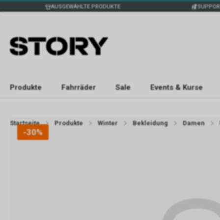
AUSGEWÄHLTE PRODUKTE
SUPPOR
Produkte
Fahrräder
Sale
Events & Kurse
Startseite
Produkte
Winter
Bekleidung
Damen
-30%