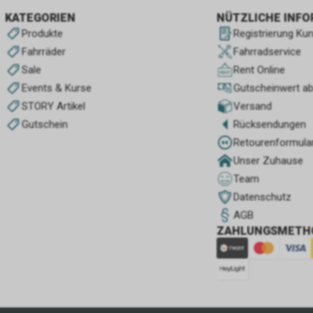
KATEGORIEN
NÜTZLICHE INF
Produkte
Registrierung Ku
Fahrräder
Fahrradservice
Sale
Rent Online
Events & Kurse
Gutscheinwert a
STORY Artikel
Versand
Gutschein
Rücksendungen
Retourenformula
Unser Zuhause
Team
Datenschutz
AGB
ZAHLUNGSMETH