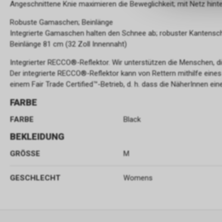
Angeschnittene Knie maximieren die Beweglichkeit; mit Netz hinter
Robuste Gamaschen; Beinlänge
Integrierte Gamaschen halten den Schnee ab; robuster Kantensc
Beinlänge 81 cm (32 Zoll Innennaht)
Integrierter RECCO®-Reflektor. Wir unterstützen die Menschen, di
Der integrierte RECCO®-Reflektor kann von Rettern mithilfe eines 
einem Fair Trade Certified™-Betrieb, d. h. dass die NäherInnen 
FARBE
FARBE
Black
BEKLEIDUNG
GRÖSSE
M
GESCHLECHT
Womens