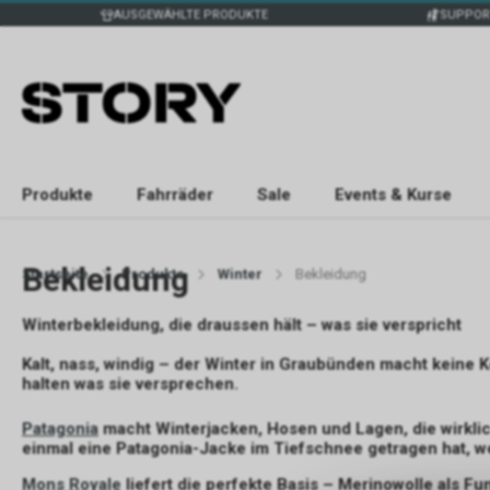
AUSGEWÄHLTE PRODUKTE
SUPPOR
Produkte
Fahrräder
Sale
Events & Kurse
Bekleidung
Startseite
Produkte
Winter
Bekleidung
Winterbekleidung, die draussen hält – was sie verspricht
Kalt, nass, windig – der Winter in Graubünden macht keine 
halten was sie versprechen.
Patagonia
macht Winterjacken, Hosen und Lagen, die wirklic
einmal eine Patagonia-Jacke im Tiefschnee getragen hat, w
Mons Royale
liefert die perfekte Basis – Merinowolle als F