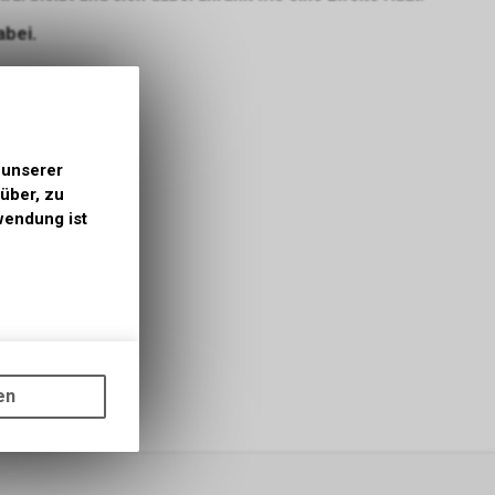
abei.
 unserer
über, zu
wendung ist
tellungen
line-
en
. Bitte
lüsse auf