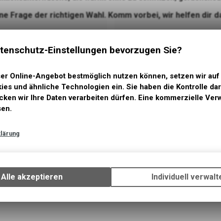
ne Frage der richtigen Wahl. Komm vorbei, wir helfen dir d
tenschutz-Einstellungen bevorzugen Sie?
ser Online-Angebot bestmöglich nutzen können, setzen wir auf
es und ähnliche Technologien ein. Sie haben die Kontrolle dar
ken wir Ihre Daten verarbeiten dürfen. Eine kommerzielle Ver
en.
lärung
Technische Funktionen
Wir erfassen und speichern bestimmte Interaktionen und Eins
Skisocken
auf Ihrem Gerät, um die grundlegenden Funktionen unseres On
Alle akzeptieren
Individuell verwalt
Angebots, wie die Verwendung des Warenkorbs, zu ermöglichen
beachten Sie, dass die gespeicherten Daten keinerlei Rücksch
Ihre persönlichen Informationen zulassen.