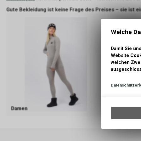
Gute Bekleidung ist keine Frage des Preises – sie ist ei
Welche Da
Damit Sie un
Website Cooki
welchen Zwec
ausgeschloss
Datenschutzerk
Damen
Herren