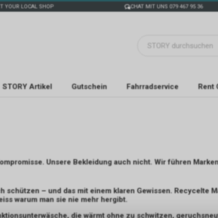
T YOUR LOCAL SHOP
CHAT MIT UNS 079 467 95 36
STORY Artikel
Gutschein
Fahrradservice
Rent 
Kompromisse. Unsere Bekleidung auch nicht. Wir führen Marken, 
h schützen – und das mit einem klaren Gewissen. Recycelte Mat
eiss warum man sie nie mehr hergibt.
unktionsunterwäsche, die wärmt ohne zu schwitzen, geruchsneutr