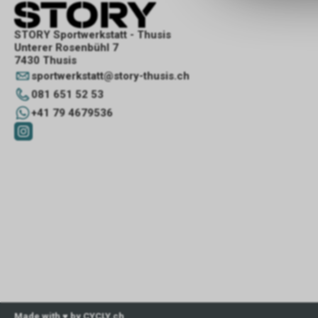
STORY Sportwerkstatt - Thusis
Unterer Rosenbühl 7
7430 Thusis
sportwerkstatt
@
story-thusis.ch
081 651 52 53
+41 79 4679536
Made with ♥ by CYCLY.ch