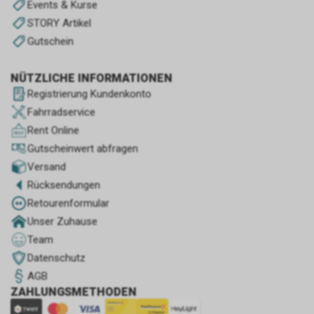
Events & Kurse
STORY Artikel
Gutschein
NÜTZLICHE INFORMATIONEN
Registrierung Kundenkonto
Fahrradservice
Rent Online
Gutscheinwert abfragen
Versand
Rücksendungen
Retourenformular
Unser Zuhause
Team
Datenschutz
AGB
ZAHLUNGSMETHODEN