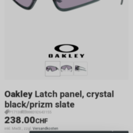
Oakley
Latch panel, crystal
black/prizm slate
P17138
888392643155
238.00
CHF
inkl. MwSt., zzgl.
Versandkosten