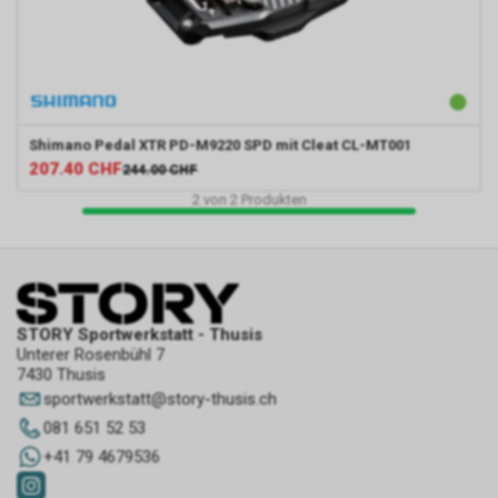
Shimano
Pedal XTR PD-M9220 SPD mit Cleat CL-MT001
207.40
CHF
244.00
CHF
2
von
2
Produkten
STORY Sportwerkstatt - Thusis
Unterer Rosenbühl 7
7430 Thusis
sportwerkstatt
@
story-thusis.ch
081 651 52 53
+41 79 4679536