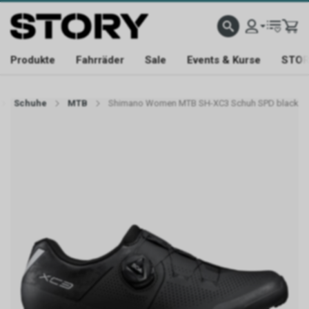
KTE
SUPPORT YOUR LOCAL SHOP
CHAT MIT UNS 079 467 95 36
KAUF BEI UNS U
Produkte
Fahrräder
Sale
Events & Kurse
STORY
Schuhe
MTB
Shimano Women MTB SH-XC3 Schuh SPD black