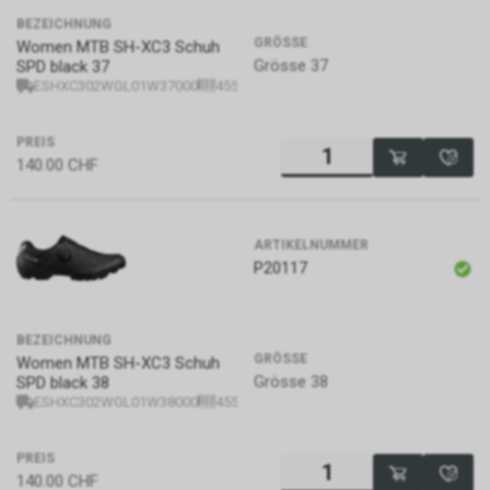
BEZEICHNUNG
GRÖSSE
Women MTB SH-XC3 Schuh
Grösse 37
SPD black 37
ESHXC302WGL01W37000
4550170360054
PREIS
140.00
CHF
ARTIKELNUMMER
P20117
BEZEICHNUNG
GRÖSSE
Women MTB SH-XC3 Schuh
Grösse 38
SPD black 38
ESHXC302WGL01W38000
4550170357986
PREIS
140.00
CHF