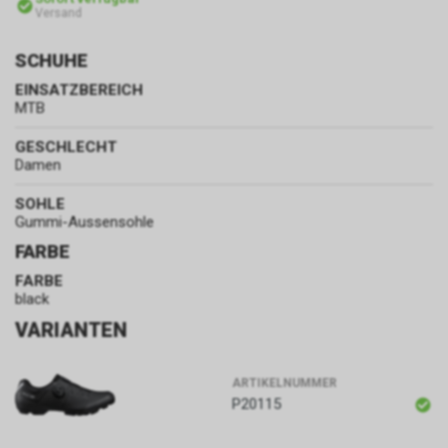
Versand
SCHUHE
EINSATZBEREICH
MTB
GESCHLECHT
Damen
SOHLE
Gummi-Aussensohle
FARBE
FARBE
black
VARIANTEN
ARTIKELNUMMER
P20115