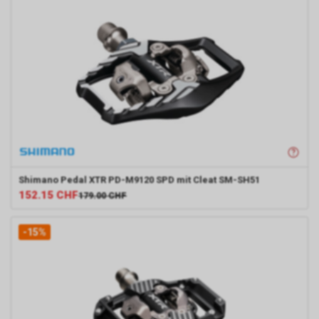
Shimano
Pedal XTR PD-M9120 SPD mit Cleat SM-SH51
152.15
CHF
179.00
CHF
-15%