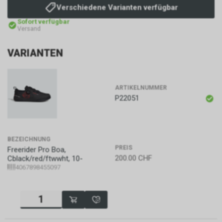
Verschiedene Varianten verfügbar
Sofort verfügbar
Versand
VARIANTEN
ARTIKELNUMMER
P22051
BEZEICHNUNG
PREIS
Freerider Pro Boa,
200.00
CHF
Cblack/red/ftwwht, 10-
4067898455097