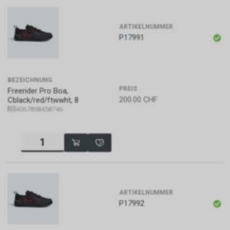
ARTIKELNUMMER
P17991
BEZEICHNUNG
PREIS
Freerider Pro Boa,
200.00
CHF
Cblack/red/ftwwht, 8
4067898458746
ARTIKELNUMMER
P17992