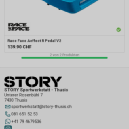
Race Face
Aeffect R Pedal V2
139.90
CHF
2
von
2
Produkten
STORY Sportwerkstatt - Thusis
Unterer Rosenbühl 7
7430 Thusis
sportwerkstatt
@
story-thusis.ch
081 651 52 53
+41 79 4679536