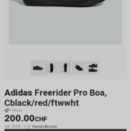
Adidas
Freerider Pro Boa,
Cblack/red/ftwwht
P18000
200.00
CHF
inkl. MwSt., zzgl.
Versandkosten