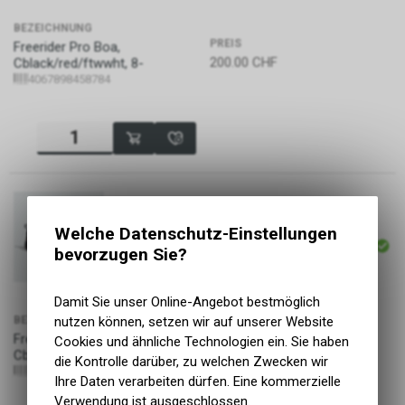
BEZEICHNUNG
PREIS
Freerider Pro Boa,
200.00
CHF
Cblack/red/ftwwht, 8-
4067898458784
ARTIKELNUMMER
Welche Datenschutz-Einstellungen
P17993
bevorzugen Sie?
Damit Sie unser Online-Angebot bestmöglich
nutzen können, setzen wir auf unserer Website
BEZEICHNUNG
PREIS
Freerider Pro Boa,
Cookies und ähnliche Technologien ein. Sie haben
200.00
CHF
Cblack/red/ftwwht, 9
die Kontrolle darüber, zu welchen Zwecken wir
4067898458715
Ihre Daten verarbeiten dürfen. Eine kommerzielle
Verwendung ist ausgeschlossen.