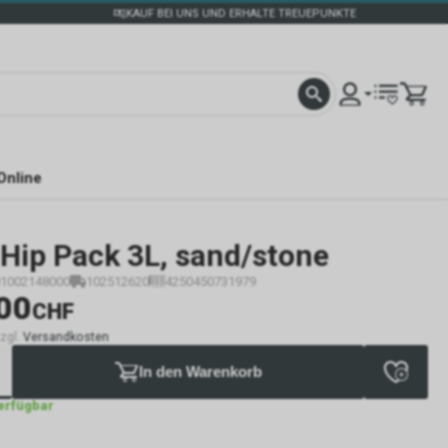
KAUF BEI UNS UND ERHALTE TREUEPUNKTE
Online
Hip Pack 3L, sand/stone
1002148000
102512620
4250450731979
00
CHF
zzgl.
Versandkosten
In den Warenkorb
verfügbar