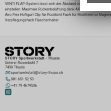
VENTI FLAP-System lässt sich der Abstand zum Rücken und damit 
einstellen. Maximale Rückenbelüftung dank AIR FLOW CONTACT 
Airo Flex Hüftgurt Clip für Rücklicht Fach für Mobiltelefon Magne
Verpflegungsfach Flaschenhalter
STORY Sportwerkstatt - Thusis
Unterer Rosenbühl 7
7430 Thusis
sportwerkstatt
@
story-thusis.ch
081 651 52 53
+41 79 4679536