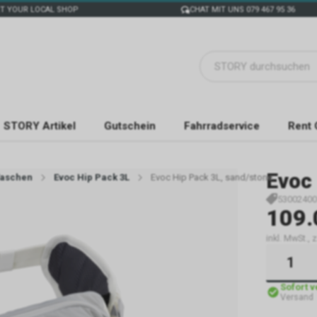
T YOUR LOCAL SHOP
CHAT MIT UNS 079 467 95 36
STORY Artikel
Gutschein
Fahrradservice
Rent 
Evoc
aschen
Evoc Hip Pack 3L
Evoc Hip Pack 3L, sand/stone
53002400
109.
inkl. MwSt., 
Sofort 
Versand