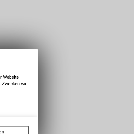
er Website
en Zwecken wir
gen auf
ots, wie die
en