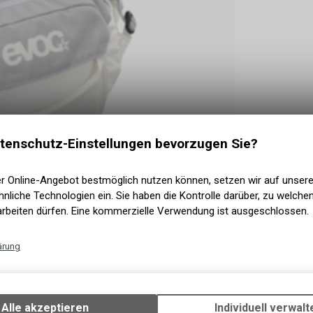
tenschutz-Einstellungen bevorzugen Sie?
er Online-Angebot bestmöglich nutzen können, setzen wir auf unser
nliche Technologien ein. Sie haben die Kontrolle darüber, zu welch
arbeiten dürfen. Eine kommerzielle Verwendung ist ausgeschlossen.
ärung
Technische Funktionen
Wir erfassen und speichern bestimmte Interaktionen und Einstellun
Ihrem Gerät, um die grundlegenden Funktionen unseres Online-Angeb
Alle akzeptieren
Individuell verwalt
l für Bike-Runden mit wenig Equipment. Durch das