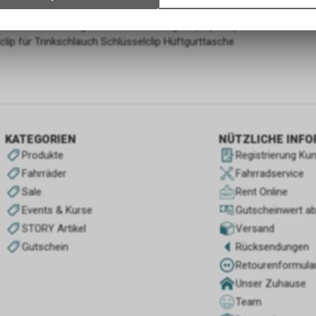
Verwendung des Warenkorbs, zu ermöglichen. Bitte beachten Sie, d
die Belüftung der Auflagefläche individuell
gespeicherten Daten keinerlei Rückschlüsse auf Ihre persönlichen I
SYSTEM Werkzeugfach mit Schnellzugriff (separat)
zulassen.
tclip für Trinkschlauch Schlüsselclip Hüftgurttasche
KATEGORIEN
NÜTZLICHE INF
Produkte
Registrierung Ku
Fahrräder
Fahrradservice
Sale
Rent Online
Events & Kurse
Gutscheinwert a
STORY Artikel
Versand
Gutschein
Rücksendungen
Retourenformula
Unser Zuhause
Team