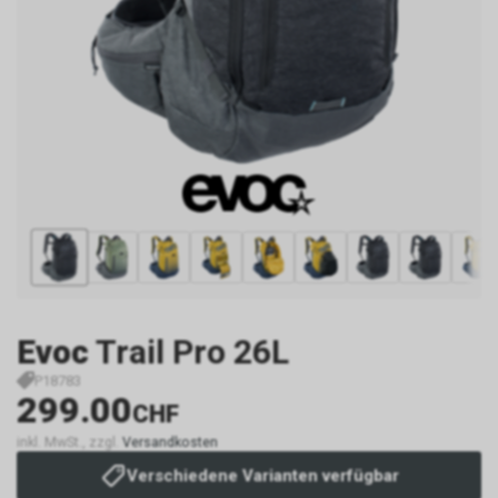
Evoc
Trail Pro 26L
P18783
299.00
CHF
inkl. MwSt., zzgl.
Versandkosten
Verschiedene Varianten verfügbar