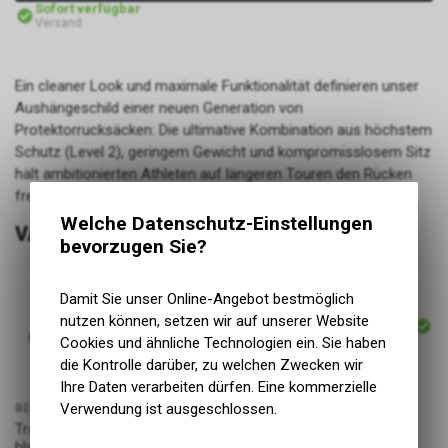
Sofort verfügbar
Versand
Ein cleaner Look und maximale Funktionalität definieren unser
Aushängeschild einer neuen Generation von
Protektorrucksäcken: Die ultimative Kombination aus höchstem
Schutz (Level 2), geringem Gewicht und kompromisslosem Sitz
hält ambitionierten Athleten auf längeren Touren den Rücken
frei.
Welche Datenschutz-Einstellungen
VARIANTEN
bevorzugen Sie?
Damit Sie unser Online-Angebot bestmöglich
ARTIKELNUMMER
nutzen können, setzen wir auf unserer Website
26786
Cookies und ähnliche Technologien ein. Sie haben
die Kontrolle darüber, zu welchen Zwecken wir
Ihre Daten verarbeiten dürfen. Eine kommerzielle
Verwendung ist ausgeschlossen.
BEZEICHNUNG
Trail Pro 26L Backpack,
PREIS
black/carbon grey, S/M