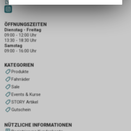
Angebots, wie die Verwendung
+41 79 4679536
des Warenkorbs, zu
ermöglichen. Bitte beachten Sie,
dass die gespeicherten Daten
ÖFFNUNGSZEITEN
keinerlei Rückschlüsse auf Ihre
Dienstag - Freitag
persönlichen Informationen
09:00 - 12:00 Uhr
zulassen.
13:30 - 18:30 Uhr
Samstag
09:00 - 16:00 Uhr
KATEGORIEN
Produkte
Fahrräder
Sale
Events & Kurse
STORY Artikel
Gutschein
NÜTZLICHE INFORMATIONEN