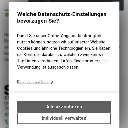
In den Warenkorb
3 - 4 Tage ab externem Lager
Welche Datenschutz-Einstellungen
Versand
bevorzugen Sie?
High-End-Performance bei minimalem Gewicht: Der Protektor-
Damit Sie unser Online-Angebot bestmöglich
Rucksack mit Next-Level-Schutzfunktion (Level 2) sorgt mit
nutzen können, setzen wir auf unserer Website
seiner sportlich-kompakten Passform und kompromisslosem
Cookies und ähnliche Technologien ein. Sie haben
Halt für höchste Performance und maximalen Tragekomfort.
die Kontrolle darüber, zu welchen Zwecken wir
Ideal für Tagestouren oder ausgedehntes Trailriding.
Ihre Daten verarbeiten dürfen. Eine kommerzielle
Verwendung ist ausgeschlossen.
Datenschutzerklärung
Technische Funktionen
STORY Sportwerkstatt - Thusis
Wir erfassen und speichern
Unterer Rosenbühl 7
bestimmte Interaktionen und
Alle akzeptieren
7430 Thusis
Einstellungen auf Ihrem Gerät,
sportwerkstatt
@
story-thusis.ch
um die grundlegenden
Individuell verwalten
081 651 52 53
Funktionen unseres Online-