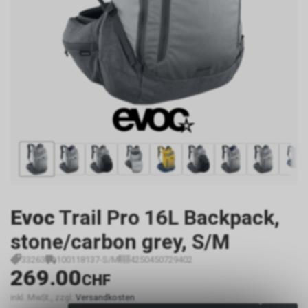
Evoc
Trail Pro 16L Backpack,
stone/carbon grey, S/M
33263
100118137-S/M
4250450729402
269.00
CHF
inkl. MwSt., zzgl.
Versandkosten