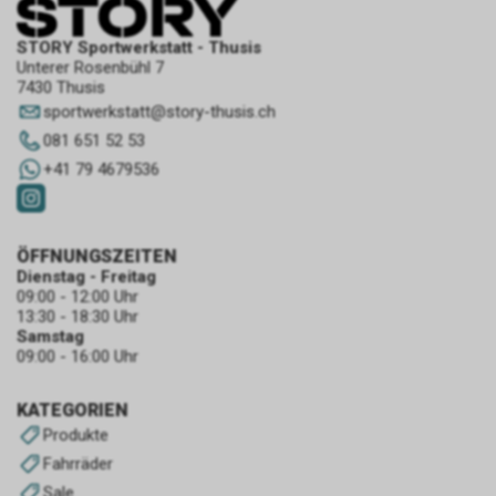
STORY Sportwerkstatt - Thusis
Unterer Rosenbühl 7
7430 Thusis
sportwerkstatt
@
story-thusis.ch
081 651 52 53
+41 79 4679536
ÖFFNUNGSZEITEN
Dienstag - Freitag
09:00 - 12:00 Uhr
13:30 - 18:30 Uhr
Samstag
09:00 - 16:00 Uhr
KATEGORIEN
Produkte
Fahrräder
Sale