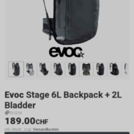
Evoc
Stage 6L Backpack + 2L
Bladder
P21254
189.00
CHF
inkl. MwSt., zzgl.
Versandkosten