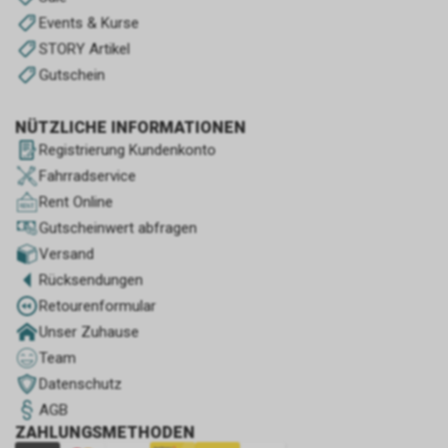
Events & Kurse
STORY Artikel
Gutschein
NÜTZLICHE INFORMATIONEN
Registrierung Kundenkonto
Fahrradservice
Rent Online
Gutscheinwert abfragen
Versand
Rücksendungen
Retourenformular
Unser Zuhause
Team
Datenschutz
AGB
ZAHLUNGSMETHODEN