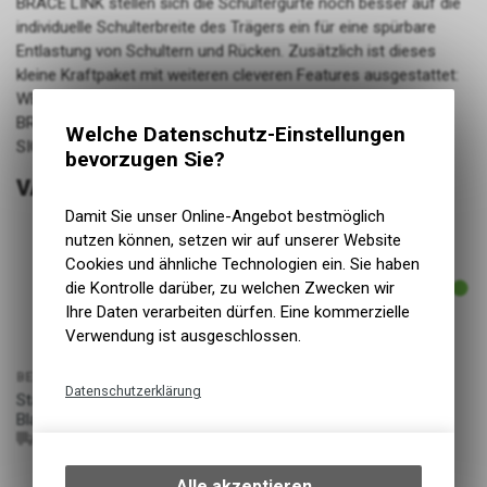
BRACE LINK stellen sich die Schultergurte noch besser auf die
individuelle Schulterbreite des Trägers ein für eine spürbare
Entlastung von Schultern und Rücken. Zusätzlich ist dieses
kleine Kraftpaket mit weiteren cleveren Features ausgestattet:
WERKZEUGFACH, TRINKBLASENFACH inklusive 2l Trinkblase,
BRILLENFACH, NOTFALLPLAN, HELMHALTERUNG und
Welche Datenschutz-Einstellungen
SIGNALPFEIFE.
bevorzugen Sie?
VARIANTEN
Damit Sie unser Online-Angebot bestmöglich
nutzen können, setzen wir auf unserer Website
Cookies und ähnliche Technologien ein. Sie haben
ARTIKELNUMMER
530023001200018000
die Kontrolle darüber, zu welchen Zwecken wir
Ihre Daten verarbeiten dürfen. Eine kommerzielle
Verwendung ist ausgeschlossen.
BEZEICHNUNG
Datenschutzerklärung
PREIS
Stage 6L Backpack + 2L
189.00
CHF
Bladder, black
Technische Funktionen
100217100
4250450730583
Wir erfassen und speichern
bestimmte Interaktionen und
Alle akzeptieren