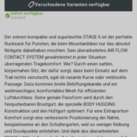
Verschiedene Varianten verfügbar
Sofort verfügbar
Versand
Der extrem kompakte und superleichte STAGE 6 ist der perfekte
Rucksack für Puristen, die beim Mountainbiken nur das absolut
Nötigste dabeihaben möchten. Sein überarbeitetes AIR FLOW
CONTACT SYSTEM gewährleistet in jeder Situation
überragenden Tragekomfort. Wie? Durch einen satten,
körpernahen Sitz, der dafür sorgt, dass beim Einsatz auf dem
Trail nichts verrutscht, egal ob rasante Kurve oder verblockte
Passage. Dazu kommen breite Belüftungskanäle und ein
weitmaschiges, komfortables Mesh für effizienten
Luftdurchlass. Seine geniale Passform wird durch den
feinjustierbaren Brustgurt, die spezielle BODY HUGGING
Konstruktion und den Hüftgurt optimiert. Für eine Extraportion
Komfort sorgt eine verbesserte Positionierung der Nähte,
beispielsweise an den Schultergurten, weil so weniger Reibung
und Druckpunkte entstehen. Und dank des überarbeiteten