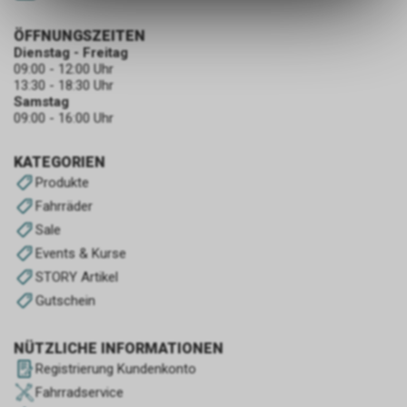
des Warenkorbs, zu
ermöglichen. Bitte beachten Sie,
ÖFFNUNGSZEITEN
dass die gespeicherten Daten
Dienstag - Freitag
keinerlei Rückschlüsse auf Ihre
09:00 - 12:00 Uhr
persönlichen Informationen
13:30 - 18:30 Uhr
zulassen.
Samstag
09:00 - 16:00 Uhr
KATEGORIEN
Produkte
Fahrräder
Sale
Events & Kurse
STORY Artikel
Gutschein
NÜTZLICHE INFORMATIONEN
Registrierung Kundenkonto
Fahrradservice