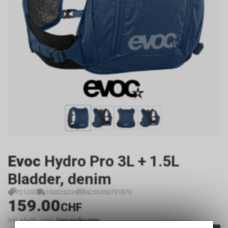
Evoc
Hydro Pro 3L + 1.5L
Bladder, denim
P21200
100326236
4250450731870
159.00
CHF
inkl. MwSt., zzgl.
Versandkosten