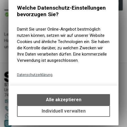
In den Warenkorb
Welche Datenschutz-Einstellungen
Sofort verfügbar
bevorzugen Sie?
Versand
Damit Sie unser Online-Angebot bestmöglich
Leichter Trink-Rucksack mit hohem Sitz am Rücken. Im
nutzen können, setzen wir auf unserer Website
Hauptfach und der Brusttasche genug Platz für Verpflegung
Cookies und ähnliche Technologien ein. Sie haben
und Ausrüstung. HYDRATION BLADDER 1,5 l inklusive.
die Kontrolle darüber, zu welchen Zwecken wir
Ihre Daten verarbeiten dürfen. Eine kommerzielle
Verwendung ist ausgeschlossen.
Datenschutzerklärung
Technische Funktionen
STORY Sportwerkstatt - Thusis
Unterer Rosenbühl 7
Wir erfassen und speichern
7430 Thusis
bestimmte Interaktionen und
Alle akzeptieren
sportwerkstatt
@
story-thusis.ch
Einstellungen auf Ihrem Gerät,
081 651 52 53
um die grundlegenden
Individuell verwalten
Funktionen unseres Online-
+41 79 4679536
Angebots, wie die Verwendung