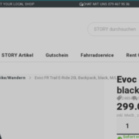
T YOUR LOCAL SHOP
CHAT MIT UNS 079 467 95 36
STORY Artikel
Gutschein
Fahrradservice
Rent 
Evoc
ike/Wandern
Evoc FR Trail E-Ride 20L Backpack, black, M/L
black
24834
299.
inkl. MwSt., 
Sofort 