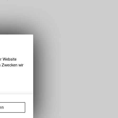
er Website
en Zwecken wir
gen auf
ots, wie die
en
ass die
nformationen