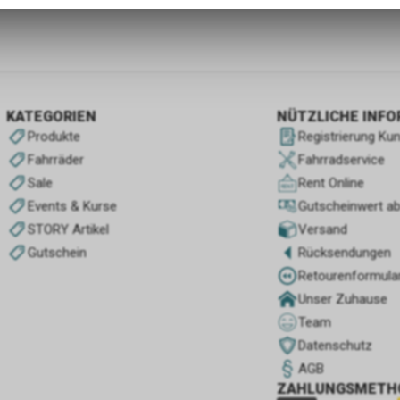
zulassen.
KATEGORIEN
NÜTZLICHE INF
Produkte
Registrierung Ku
Fahrräder
Fahrradservice
Sale
Rent Online
Events & Kurse
Gutscheinwert a
STORY Artikel
Versand
Gutschein
Rücksendungen
Retourenformula
Unser Zuhause
Team
Datenschutz
AGB
ZAHLUNGSMETH