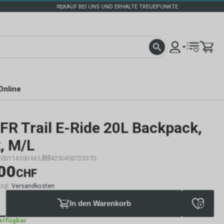
KAUF BEI UNS UND ERHALTE TREUEPUNKTE
Online
FR Trail E-Ride 20L Backpack,
, M/L
100114100-M/L
4250450723370
00
CHF
zzgl.
Versandkosten
In den Warenkorb
verfügbar