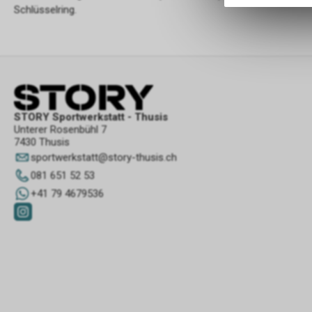
Schlüsselring.
STORY Sportwerkstatt - Thusis
Unterer Rosenbühl 7
7430 Thusis
sportwerkstatt
@
story-thusis.ch
081 651 52 53
+41 79 4679536