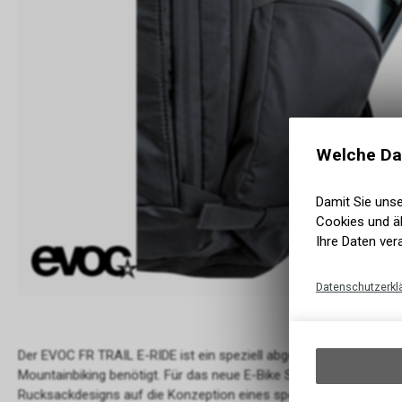
Welche Da
Damit Sie uns
Cookies und äh
Ihre Daten ver
Datenschutzerkl
Der EVOC FR TRAIL E-RIDE ist ein speziell abgestimmter Protecto
Mountainbiking benötigt. Für das neue E-Bike Segment haben wir 
Rucksackdesigns auf die Konzeption eines speziellen E-Bike Ruc