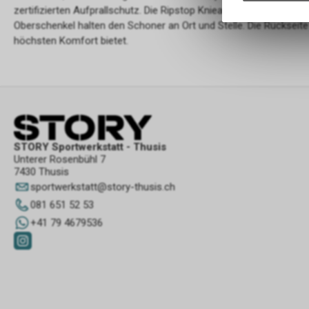
zertifizierten Aufprallschutz. Die Ripstop Knieabdeckung sorgt fü
Oberschenkel halten den Schoner an Ort und Stelle. Die Rückseite 
höchsten Komfort bietet.
STORY Sportwerkstatt - Thusis
Unterer Rosenbühl 7
7430 Thusis
sportwerkstatt
@
story-thusis.ch
081 651 52 53
+41 79 4679536