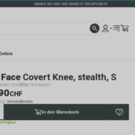
KAUF BEI UNS UND ERHALTE TREUEPUNKTE
Online
 Face
Covert Knee, stealth, S
RFAB112002
821973404257
90
CHF
zzgl.
Versandkosten
In den Warenkorb
verfügbar