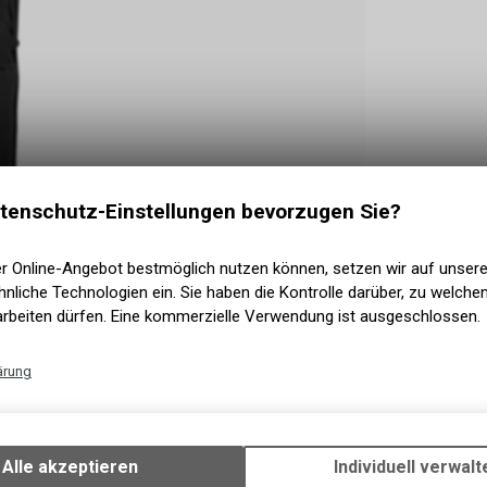
tenschutz-Einstellungen bevorzugen Sie?
er Online-Angebot bestmöglich nutzen können, setzen wir auf unser
nliche Technologien ein. Sie haben die Kontrolle darüber, zu welch
arbeiten dürfen. Eine kommerzielle Verwendung ist ausgeschlossen.
ärung
Technische Funktionen
Wir erfassen und speichern bestimmte Interaktionen und Einstellun
Ihrem Gerät, um die grundlegenden Funktionen unseres Online-Angeb
Alle akzeptieren
Individuell verwalt
neuen D30™ Ghost-Schaumstoffteil bietet
Verwendung des Warenkorbs, zu ermöglichen. Bitte beachten Sie, d