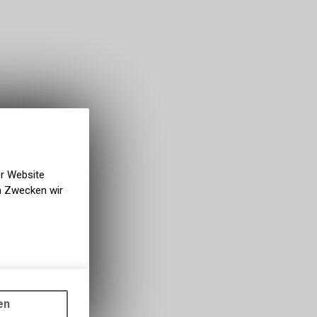
er Website
en Zwecken wir
gen auf
ots, wie die
en
ass die