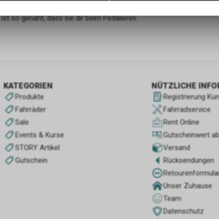
r eine optimale Passform, Silikonstreifen am
gespeicherten Daten keinerlei Rückschlüsse auf Ihre persönlichen I
ist so genäht, dass sie dir beim Pedalieren
zulassen.
KATEGORIEN
NÜTZLICHE INF
Produkte
Registrierung Ku
Fahrräder
Fahrradservice
Sale
Rent Online
Events & Kurse
Gutscheinwert a
STORY Artikel
Versand
Gutschein
Rücksendungen
Retourenformula
Unser Zuhause
Team
Datenschutz