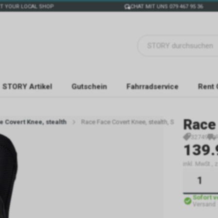
T YOUR LOCAL SHOP
CHAT MIT UNS 079 467 95 36
STORY Artikel
Gutschein
Fahrradservice
Rent 
Race
 Covert Knee, stealth
Race Face Covert Knee, stealth, S
32749
139.
inkl. MwSt., 
Sofort 
Versand