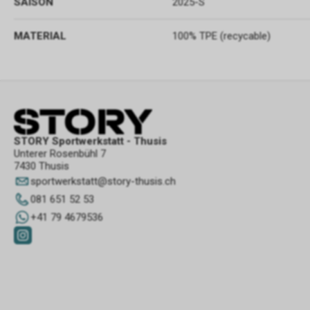
SAISON
2025-S
MATERIAL
100% TPE (recycable)
STORY Sportwerkstatt - Thusis
Unterer Rosenbühl 7
7430 Thusis
sportwerkstatt
@
story-thusis.ch
081 651 52 53
+41 79 4679536