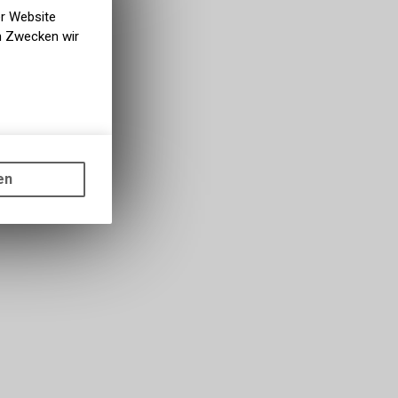
er Website
en Zwecken wir
gen auf
ots, wie die
en
ass die
nformationen