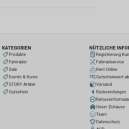
KATEGORIEN
NÜTZLICHE INF
Produkte
Registrierung Ku
Fahrräder
Fahrradservice
Sale
Rent Online
Events & Kurse
Gutscheinwert a
STORY Artikel
Versand
Gutschein
Rücksendungen
Retourenformula
Unser Zuhause
Team
Datenschutz