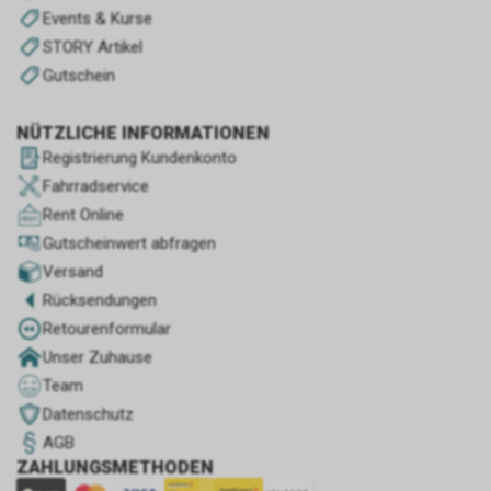
Events & Kurse
STORY Artikel
Gutschein
NÜTZLICHE INFORMATIONEN
Registrierung Kundenkonto
Fahrradservice
Rent Online
Gutscheinwert abfragen
Versand
Rücksendungen
Retourenformular
Unser Zuhause
Team
Datenschutz
AGB
ZAHLUNGSMETHODEN