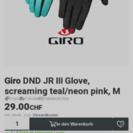
Giro
DND JR III Glove,
screaming teal/neon pink, M
31630
7141068
768686497926
29.00
CHF
inkl. MwSt., zzgl.
Versandkosten
In den Warenkorb
3 - 4 Tage ab externem Lager