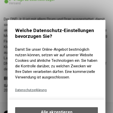
Versand
Der DND Jr II ist mit allem Drum und Dran ausgestattet, damit
sie schon in jungen Jahren richtig loslegen können. Mit einer
Welche Datenschutz-Einstellungen
aktualisierten Renew Series™ - 4-Wege-Stretch atmungsaktive
bevorzugen Sie?
Mesh-Rückhand fühlen sie sich total belüftet und haben genug
Flexibilität für die Bars. Die weite Öffnung mit einfachem
Klettverschluss macht es den Kleinen leicht, sie an- und
Damit Sie unser Online-Angebot bestmöglich
auszuziehen. Und das strapazierfähige AX Suede® sorgt für
nutzen können, setzen wir auf unserer Website
Langlebigkeit und ein weiches Tragegefühl. Keine Frage, der
Cookies und ähnliche Technologien ein. Sie haben
DND™ Jr. II Handschuh ist perfekt für junge Fahrer, die sich auf
die Kontrolle darüber, zu welchen Zwecken wir
den Trails austoben wollen.
Ihre Daten verarbeiten dürfen. Eine kommerzielle
Verwendung ist ausgeschlossen.
BEKLEIDUNG
SAISON
2025-S
Datenschutzerklärung
Technische Funktionen
Wir erfassen und speichern
bestimmte Interaktionen und
Alle akzeptieren