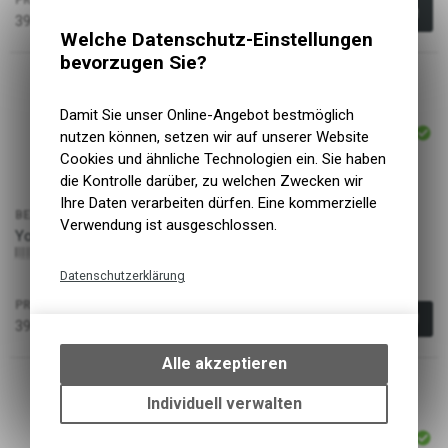
PREIS
39.90
CHF
Welche Datenschutz-Einstellungen
bevorzugen Sie?
ARTIKELNUMMER
Damit Sie unser Online-Angebot bestmöglich
P22510
nutzen können, setzen wir auf unserer Website
Cookies und ähnliche Technologien ein. Sie haben
die Kontrolle darüber, zu welchen Zwecken wir
Ihre Daten verarbeiten dürfen. Eine kommerzielle
BEZEICHNUNG
Verwendung ist ausgeschlossen.
GRÖSSE
Youth Gravity Glove | Black, M
M
9355696043796
Datenschutzerklärung
PREIS
Technische Funktionen
39.90
CHF
Wir erfassen und speichern
bestimmte Interaktionen und
Alle akzeptieren
Einstellungen auf Ihrem Gerät,
um die grundlegenden
Individuell verwalten
ARTIKELNUMMER
Funktionen unseres Online-
P21913
Angebots, wie die Verwendung