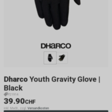
Dharco
Youth Gravity Glove |
Black
P21914
39.90
CHF
inkl. MwSt., zzgl.
Versandkosten