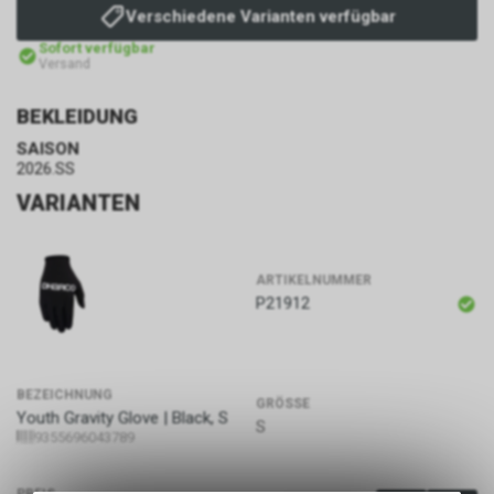
Verschiedene Varianten verfügbar
Sofort verfügbar
Versand
BEKLEIDUNG
SAISON
2026.SS
VARIANTEN
ARTIKELNUMMER
P21912
BEZEICHNUNG
GRÖSSE
Youth Gravity Glove | Black, S
S
9355696043789