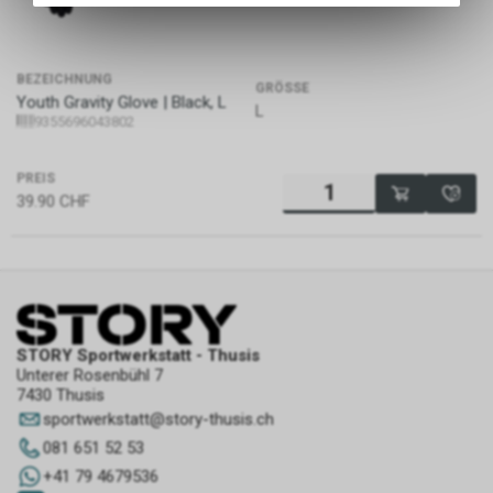
des Warenkorbs, zu
ermöglichen. Bitte beachten Sie,
dass die gespeicherten Daten
BEZEICHNUNG
keinerlei Rückschlüsse auf Ihre
GRÖSSE
Youth Gravity Glove | Black, L
persönlichen Informationen
L
9355696043802
zulassen.
PREIS
39.90
CHF
STORY Sportwerkstatt - Thusis
Unterer Rosenbühl 7
7430 Thusis
sportwerkstatt
@
story-thusis.ch
081 651 52 53
+41 79 4679536