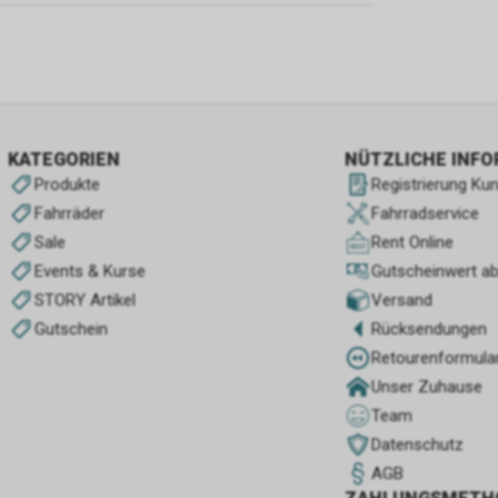
KATEGORIEN
NÜTZLICHE INF
Produkte
Registrierung Ku
Fahrräder
Fahrradservice
Sale
Rent Online
Events & Kurse
Gutscheinwert a
STORY Artikel
Versand
Gutschein
Rücksendungen
Retourenformula
Unser Zuhause
Team
Datenschutz
AGB