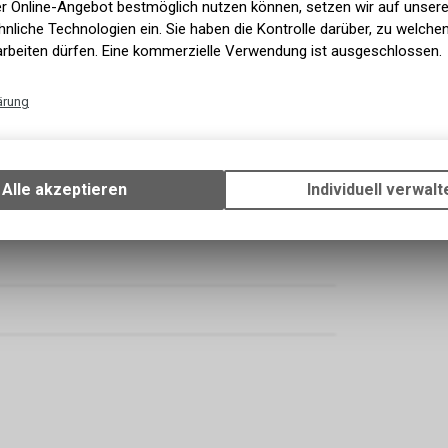
er Online-Angebot bestmöglich nutzen können, setzen wir auf unser
ystsem, das die herkömmliche
nliche Technologien ein. Sie haben die Kontrolle darüber, zu welch
 MIPS® Spherical Design ist diese Gleitfläche
arbeiten dürfen. Eine kommerzielle Verwendung ist ausgeschlossen.
nd bietet dir die Vorzüge des MIPS®- Systems und
elüftung einzuschränken. Das Roc Loc® Trail Air-
en, welches einen festen Sitz in ruppigem Gelände
ärung
die Belüftung und ermöglicht es dir den Sitz deines
Technische Funktionen
f den Pedalen ausreizt, wirst du schnell die
Wir erfassen und speichern bestimmte Interaktionen und Einstellun
Der Manifest setzt wahrlich neue Massstäbe in
Ihrem Gerät, um die grundlegenden Funktionen unseres Online-Angeb
Alle akzeptieren
Individuell verwalt
Verwendung des Warenkorbs, zu ermöglichen. Bitte beachten Sie, d
gespeicherten Daten keinerlei Rückschlüsse auf Ihre persönlichen I
zulassen.