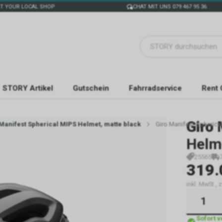
T YOUR LOCAL SHOP
CHAT MIT UNS 079 467 95 36
STORY Artikel
Gutschein
Fahrradservice
Rent 
Giro
Manifest Spherical MIPS Helmet, matte black
Giro Manifest Spherica
Helme
25565
319.
inkl. MwSt., 
Sofort 