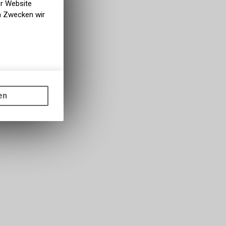
er Website
en Zwecken wir
gen auf
ots, wie die
en
ass die
nformationen