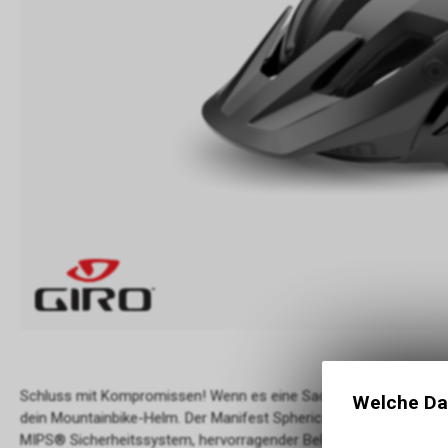
Schluss mit Kompromissen! Wenn es eine Sache gibt, bei der du nu
Welche Da
dein Mountainbike-Helm. Der Manifest Spherical ist der hochwert
MIPS® Sicherheitssystem, hervorragender Belüftung und allerh