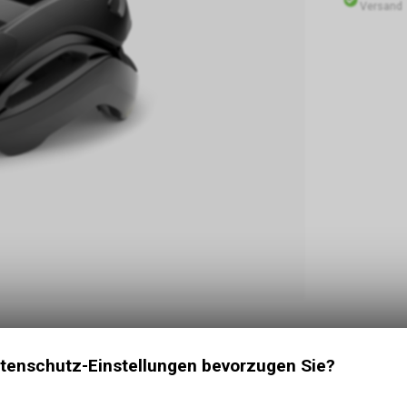
Versand
r auf das Beste vertrauen solltest, dann ist es
tenschutz-Einstellungen bevorzugen Sie?
igste Trail-Helm auf dem Markt, ausgestattet mit
öchstem Tragekomfort. Zu den aussergewöhnlichen