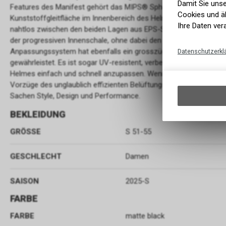
Damit Sie uns
Features des Manifest gehört das MIPS® Spherical Sicherheitss
Cookies und äh
Kunststoffgleitfläche im Innenbereich des Helms eliminiert. Beim
Ihre Daten ver
nahtlos zwischen den beiden Lagen aus EPS-Schaum integriert u
der progressiven Innenschale, ohne dabei den Komfort oder die B
Anpassungssystem hat ebenfalls ein grosszügiges Upgrade erhalt
Datenschutzerkl
gewährleistet. Es ist sogar UV-resistent, verbessert gleichzeitig 
Helmes einfach und schnell anzupassen. Wenn du deine Grenzen au
Vorzüge des unglaublich effizienten Belüftungssystems spüren. 
Sachen Style, Design und Performance.
BEKLEIDUNG
GRÖSSE
S 51-55
GESCHLECHT
Damen
SAISON
2025-S
FARBE
FARBE
matte black