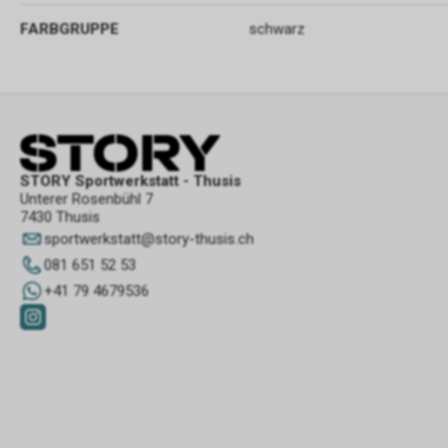
FARBGRUPPE
schwarz
STORY Sportwerkstatt - Thusis
Unterer Rosenbühl 7
7430 Thusis
sportwerkstatt
@
story-thusis.ch
081 651 52 53
+41 79 4679536